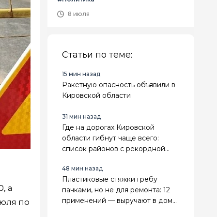
8 июля
Статьи по теме:
15 мин назад
Ракетную опасность объявили в
Кировской области
31 мин назад
Где на дорогах Кировской
области гибнут чаще всего:
список районов с рекордной
аварийностью
48 мин назад
Пластиковые стяжки гребу
, а
пачками, но не для ремонта: 12
применений — выручают в доме
июля по
и на грядках