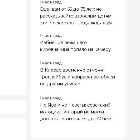
1 час назад
Если вам от 55 до 75 лет: не
рассказывайте взрослым детям
эти 7 секретов — однажды я уже
заплатила за откровенность
1 час назад
Избиение лежащего
кировчанина попало на камеру
1 час назад
В Кирове временно отменят
троллейбус и направят автобусы
по другим улицам
1 час назад
Не Ява и не Чезеты: советский
мотоцикл, который не могли
догнать - разгонялся до 140 км/ч.
Его любили всем Союзом