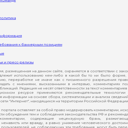
 команде
политика
информация
ребования к баннерным позициям
ые
ьи и пресс-релизы
, размещенная на данном сайте, охраняется в соответствии с зак
длежит использованию кем-либо в какой бы то ни было форме, 
ию, переработке не иначе как с письменного разрешения прав
падать с мнениями, высказанными в интервью, комментариях п
ликаций. Редакция не несёт ответственности за текст комментариев 
ионном ресурсе применяются рекомендательные технологии 
я информации на основе сбора, систематизации и анализа сведени
сети "Интернет", находящихся на территории Российской Федерации
 портала оставляет за собой право модерировать комментарии, ис
ти обсуждения тем и соблюдения законодательства РФ и рекомендат
 комментарии, содержащие нецензурную брань, разжигающ
ненависть или вражду, а равно унижение человеческого достоин
а пользователей, не соблюдающих эти требования, могут быть пер