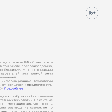
16+
онодательством РФ об авторском
в том числе воспроизведению,
ообладателя. Мнение редакции
ользователей или прямой речи
читателей.
(информационные технологии
й, относящихся к предпочтениям
)».
Подробнее
ходя из соображений сохранения
ельных технологий. На сайте не
ие межнациональную рознь,
ства, размещение ссылок не по
еданы по запросу в надзорные и