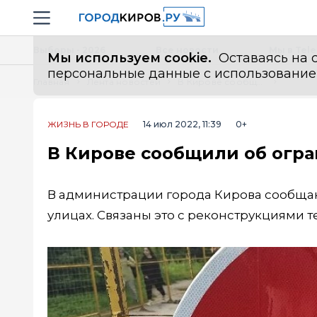
Новостной портал "Город Киров"
Навигация сайта
Выборы - 2026
Все новости
Мы в Tel
Мы используем cookie.
Оставаясь на с
персональные данные с использованием м
Главная
Лента новостей
В Кирове сообщили об ограничении проезда по трем улицам
ЖИЗНЬ В ГОРОДЕ
14 июл 2022, 11:39
0+
В Кирове сообщили об огра
В администрации города Кирова сообщаю
улицах. Связаны это с реконструкциями т