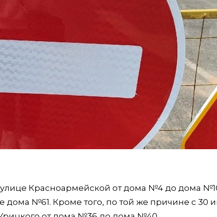
о улице Красноармейской от дома №4 до дома №10
не дома №61. Кроме того, по той же причине с 30 
 Урицкого от дома №36 до дома №40.