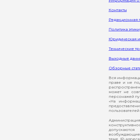
Информация о
Контакты
Редакционная 
Политика этики
Юридическая 
Технические т
Выходные данн
Обзорные стат
Вся информация
праве и не по
распространен
может не сов
персонажей пуб
«На информац
предоставлени
пользователей 
Администрация
конструктивнос
допускаются
возбуждающие 
теме. IP-адрес