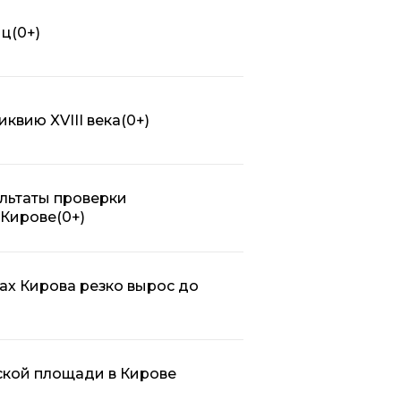
иц
(0+)
квию XVIII века
(0+)
льтаты проверки
 Кирове
(0+)
ах Кирова резко вырос до
ской площади в Кирове