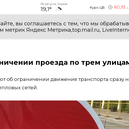
06 августа, Киров
80,93
Курс ЦБ
19,1°
egram
Мы в MAX
Новости области
И
айте, вы соглашаетесь с тем, что мы обрабаты
етрик Яндекс Метрика,top.mail.ru, LiveInterne
ничении проезда по трем улица
т об ограничении движения транспорта сразу н
епловых сетей.