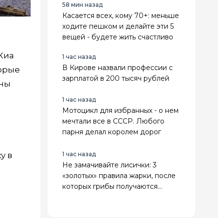
58 мин назад
Касается всех, кому 70+: меньше
ходите пешком и делайте эти 5
вещей - будете жить счастливо
Киа
1 час назад
В Кирове назвали профессии с
торые
зарплатой в 200 тысяч рублей
ены
1 час назад
Мотоцикл для избранных - о нем
мечтали все в СССР. Любого
парня делал королем дорог
1 час назад
у в
Не замачивайте лисички: 3
«золотых» правила жарки, после
которых грибы получаются
румяными, плотными и без
лишней воды