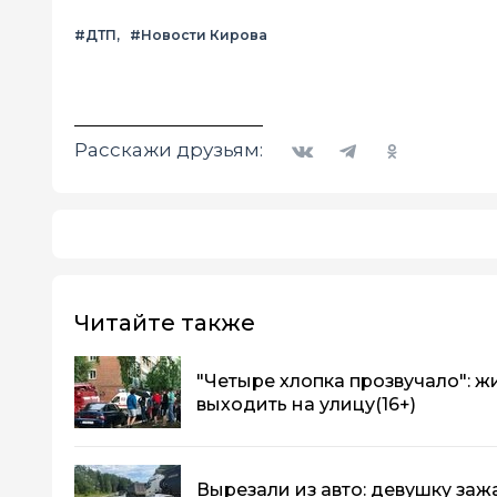
#ДТП
#Новости Кирова
Вконтакте
Telegram
Одноклассники
Расскажи друзьям:
Читайте также
"Четыре хлопка прозвучало": ж
выходить на улицу
(16+)
Вырезали из авто: девушку заж