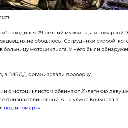
ласти
ки" находился 29-летний мужчина, а иномаркой "
страдавших не обошлось. Сотрудники скорой, ко
в больницу мотоциклиста. У него были обнаруж
, в ГИБДД организовали проверку.
рии с мотоциклистом обвиняют 21-летнюю девушк
 ее признают виновной. А на улице Кольцова в
ел
под иномарку.