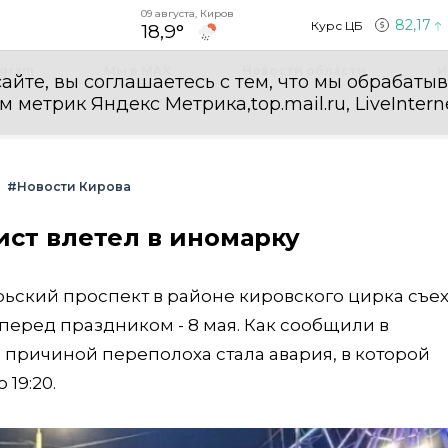
09 августа, Киров
82,17
Курс ЦБ
18,9°
egram
Мы в MAX
Новости области
И
айте, вы соглашаетесь с тем, что мы обрабаты
етрик Яндекс Метрика,top.mail.ru, LiveInterne
#Новости Кирова
ист влетел в иномарку
брьский проспект в районе кировского цирка съе
перед праздником - 8 мая. Как сообщили в
, причиной переполоха стала авария, в которой
19:20.