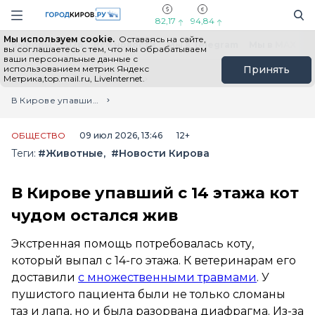
Новостной портал "Город Киров"
Поиск
Навигация сайта
82,17
94,84
Мы используем cookie.
Оставаясь на сайте,
Выборы - 2026
Все новости
Мы в Telegram
Мы в MAX
Н
вы соглашаетесь с тем, что мы обрабатываем
ваши персональные данные с
использованием метрик Яндекс
Принять
Метрика,top.mail.ru, LiveInternet.
Главная
Лента новостей
В Кирове упавший с 14 этажа кот чудом остался жив
ОБЩЕСТВО
09 июл 2026, 13:46
12+
Теги:
#Животные
#Новости Кирова
В Кирове упавший с 14 этажа кот
чудом остался жив
Экстренная помощь потребовалась коту,
который выпал с 14-го этажа. К ветеринарам его
доставили
с множественными травмами
. У
пушистого пациента были не только сломаны
таз и лапа, но и была разорвана диафрагма. Из-за