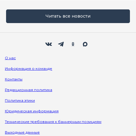
Читать все новости
Мы в социальных сетях
Вконтакте
Телеграм
Одноклассники
Max
О нас
Информация о команде
Контакты
Редакционная политика
Политика этики
Юридическая информация
Технические требования к баннерным позициям
Выходные данные