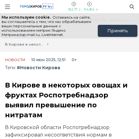
Новостной портал "Город Киров"
Поиск
Навигация сайта
82,17
94,84
Мы используем cookie.
Оставаясь на сайте,
Выборы - 2026
Все новости
Мы в Telegram
Мы в MAX
Н
вы соглашаетесь с тем, что мы обрабатываем
ваши персональные данные с
использованием метрик Яндекс
Принять
Метрика,top.mail.ru, LiveInternet.
Главная
Лента новостей
В Кирове в некоторых овощах и фруктах Роспотребнадзор выявил превышение по нитратам
НОВОСТИ
10 июн 2025, 12:51
0+
Теги:
#Новости Кирова
В Кирове в некоторых овощах и
фруктах Роспотребнадзор
выявил превышение по
нитратам
В Кировской области Роспотребнадзор
зафиксировал несоответствия нормам в