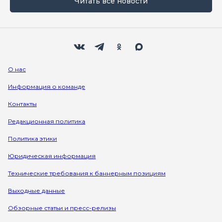
Читать все новости
Мы в социальных сетях
Вконтакте
Телеграм
Одноклассники
Max
О нас
Информация о команде
Контакты
Редакционная политика
Политика этики
Юридическая информация
Технические требования к баннерным позициям
Выходные данные
Обзорные статьи и пресс-релизы