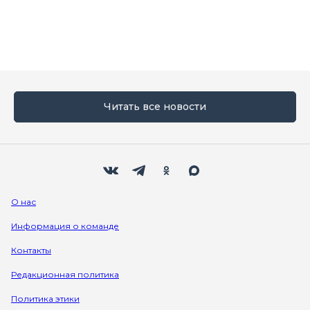
Читать все новости
Мы в социальных сетях
Вконтакте
Телеграм
Одноклассники
Max
О нас
Информация о команде
Контакты
Редакционная политика
Политика этики