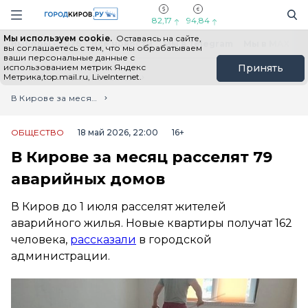
Новостной портал "Город Киров"
Поиск
Навигация сайта
82,17
94,84
Мы используем cookie.
Оставаясь на сайте,
Выборы - 2026
Все новости
Мы в Telegram
Мы в MAX
Н
вы соглашаетесь с тем, что мы обрабатываем
ваши персональные данные с
использованием метрик Яндекс
Принять
Метрика,top.mail.ru, LiveInternet.
Главная
Лента новостей
В Кирове за месяц расселят 79 аварийных домов
ОБЩЕСТВО
18 май 2026, 22:00
16+
В Кирове за месяц расселят 79
аварийных домов
В Киров до 1 июля расселят жителей
аварийного жилья. Новые квартиры получат 162
человека,
рассказали
в городской
администрации.