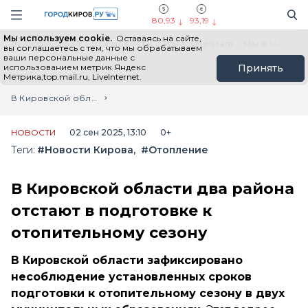
Новостной портал "Город Киров"
Поиск
Навигация сайта
80,93
93,19
Мы используем cookie.
Оставаясь на сайте,
Выборы - 2026
Все новости
Мы в Telegram
Мы в MAX
Н
вы соглашаетесь с тем, что мы обрабатываем
ваши персональные данные с
использованием метрик Яндекс
Принять
Метрика,top.mail.ru, LiveInternet.
Главная
Лента новостей
В Кировской области два района отстают в подготовке к отопительному сезону
НОВОСТИ
02 сен 2025, 13:10
0+
Теги:
#Новости Кирова
#Отопление
В Кировской области два района
отстают в подготовке к
отопительному сезону
В Кировской области зафиксировано
несоблюдение установленных сроков
подготовки к отопительному сезону в двух