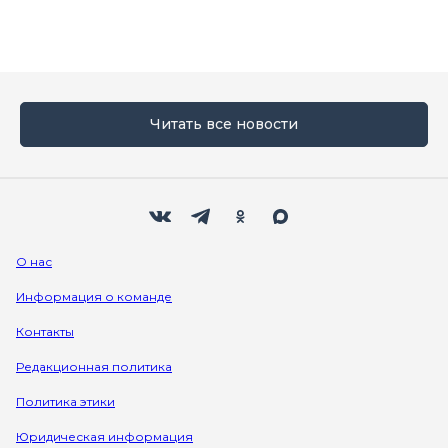
Читать все новости
Мы в социальных сетях
Вконтакте
Телеграм
Одноклассники
Max
О нас
Информация о команде
Контакты
Редакционная политика
Политика этики
Юридическая информация