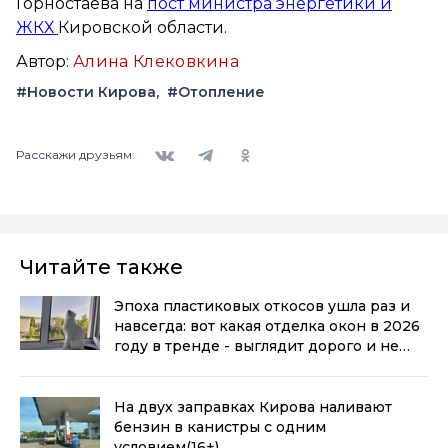
Горностаева на
пост министра энергетики и
ЖКХ
Кировской области.
Автор:
Алина Клековкина
#Новости Кирова
#Отопление
Вконтакте
Telegram
Одноклассники
Расскажи друзьям:
Читайте также
Эпоха пластиковых откосов ушла раз и
навсегда: вот какая отделка окон в 2026
году в тренде - выглядит дорого и не
воняет пластиком
(0+)
На двух заправках Кирова наливают
бензин в канистры с одним
условием
(16+)