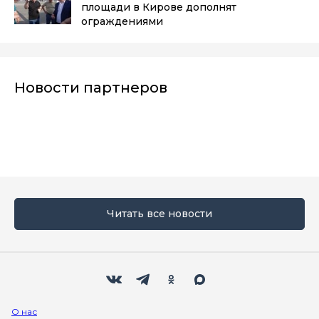
площади в Кирове дополнят
ограждениями
Новости партнеров
Читать все новости
Мы в социальных сетях
Вконтакте
Телеграм
Одноклассники
Max
О нас