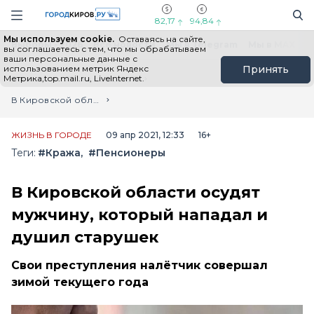
Новостной портал "Город Киров"
Поиск
Навигация сайта
82,17
94,84
Мы используем cookie.
Оставаясь на сайте,
Выборы - 2026
Все новости
Мы в Telegram
Мы в MAX
Н
вы соглашаетесь с тем, что мы обрабатываем
ваши персональные данные с
использованием метрик Яндекс
Принять
Метрика,top.mail.ru, LiveInternet.
Главная
Лента новостей
В Кировской области осудят мужчину, который нападал и душил старушек
ЖИЗНЬ В ГОРОДЕ
09 апр 2021, 12:33
16+
Теги:
#Кража
#Пенсионеры
В Кировской области осудят
мужчину, который нападал и
душил старушек
Свои преступления налётчик совершал
зимой текущего года