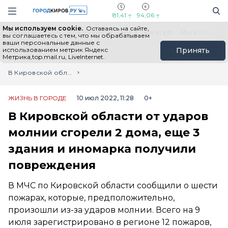
Новостной портал "Город Киров"
Поиск
Навигация сайта
81,41
94,06
Мы используем cookie.
Оставаясь на сайте,
Выборы - 2026
Все новости
Мы в Telegram
Мы в MAX
Н
вы соглашаетесь с тем, что мы обрабатываем
ваши персональные данные с
использованием метрик Яндекс
Принять
Метрика,top.mail.ru, LiveInternet.
Главная
Лента новостей
В Кировской области от ударов молнии сгорели 2 дома, еще 3 здания и иномарка получили повреждения
ЖИЗНЬ В ГОРОДЕ
10 июл 2022, 11:28
0+
В Кировской области от ударов
молнии сгорели 2 дома, еще 3
здания и иномарка получили
повреждения
В МЧС по Кировской области сообщили о шести
пожарах, которые, предположительно,
произошли из-за ударов молнии. Всего на 9
июля зарегистрировано в регионе 12 пожаров,