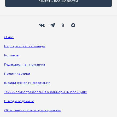
Читать все новости
Мы в социальных сетях
Вконтакте
Телеграм
Одноклассники
Max
О нас
Информация о команде
Контакты
Редакционная политика
Политика этики
Юридическая информация
Технические требования к баннерным позициям
Выходные данные
Обзорные статьи и пресс-релизы