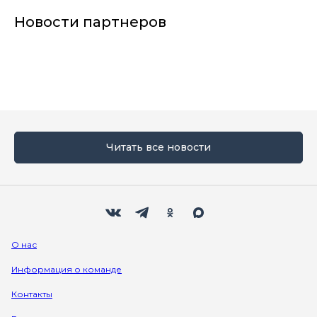
Новости партнеров
Читать все новости
Мы в социальных сетях
Вконтакте
Телеграм
Одноклассники
Max
О нас
Информация о команде
Контакты