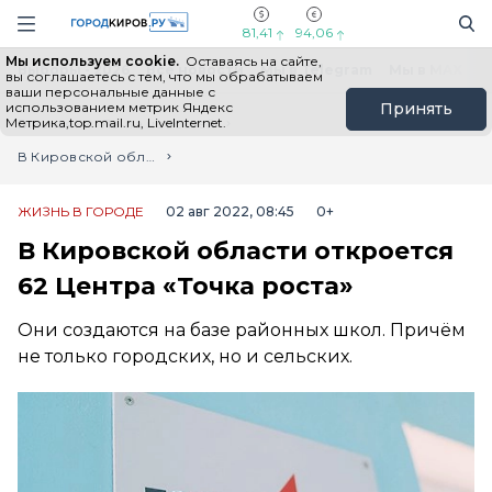
Новостной портал "Город Киров"
Поиск
Навигация сайта
81,41
94,06
Мы используем cookie.
Оставаясь на сайте,
Выборы - 2026
Все новости
Мы в Telegram
Мы в MAX
Н
вы соглашаетесь с тем, что мы обрабатываем
ваши персональные данные с
использованием метрик Яндекс
Принять
Метрика,top.mail.ru, LiveInternet.
Главная
Лента новостей
В Кировской области откроется 62 Центра «Точка роста»
ЖИЗНЬ В ГОРОДЕ
02 авг 2022, 08:45
0+
В Кировской области откроется
62 Центра «Точка роста»
Они создаются на базе районных школ. Причём
не только городских, но и сельских.