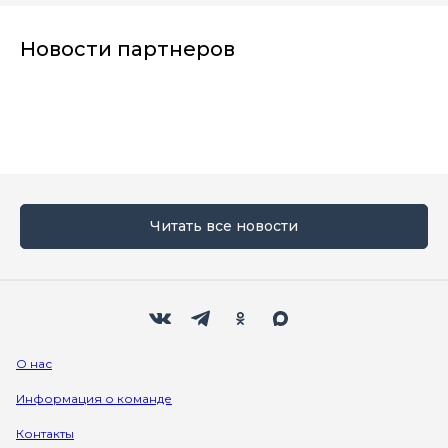
Новости партнеров
Читать все новости
Мы в социальных сетях
Вконтакте
Телеграм
Одноклассники
Max
О нас
Информация о команде
Контакты