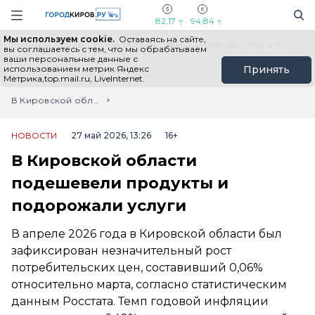
Новостной портал "Город Киров"
Поиск
Навигация сайта
82,17
94,84
Мы используем cookie.
Оставаясь на сайте,
Выборы - 2026
Все новости
Мы в Telegram
Мы в MAX
Н
вы соглашаетесь с тем, что мы обрабатываем
ваши персональные данные с
использованием метрик Яндекс
Принять
Метрика,top.mail.ru, LiveInternet.
Главная
Лента новостей
В Кировской области подешевели продукты и подорожали услуги
НОВОСТИ
27 май 2026, 13:26
16+
В Кировской области
подешевели продукты и
подорожали услуги
В апреле 2026 года в Кировской области был
зафиксирован незначительный рост
потребительских цен, составивший 0,06%
относительно марта, согласно статистическим
данным Росстата. Темп годовой инфляции