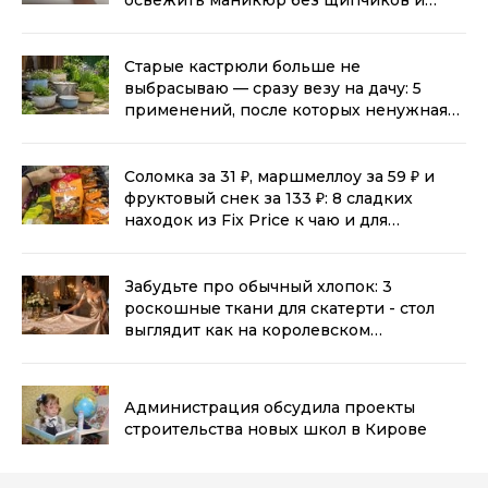
порезов
(0+)
Старые кастрюли больше не
выбрасываю — сразу везу на дачу: 5
применений, после которых ненужная
посуда становится полезнее новой
(0+)
Соломка за 31 ₽, маршмеллоу за 59 ₽ и
фруктовый снек за 133 ₽: 8 сладких
находок из Fix Price к чаю и для
перекуса
(0+)
Забудьте про обычный хлопок: 3
роскошные ткани для скатерти - стол
выглядит как на королевском
приеме
(0+)
Администрация обсудила проекты
строительства новых школ в Кирове