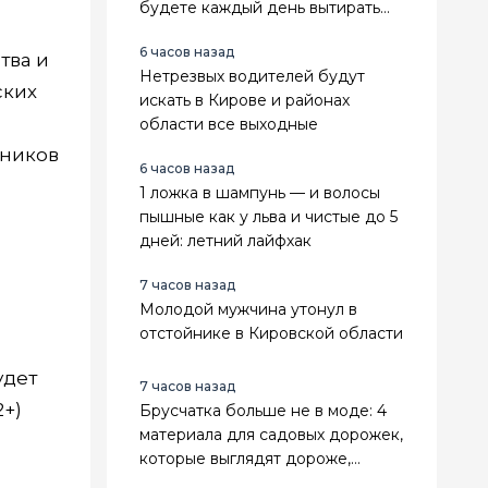
будете каждый день вытирать
разводы или бояться мокрого
6 часов назад
пола
тва и
Нетрезвых водителей будут
ских
искать в Кирове и районах
области все выходные
тников
6 часов назад
1 ложка в шампунь — и волосы
пышные как у льва и чистые до 5
дней: летний лайфхак
7 часов назад
Молодой мужчина утонул в
отстойнике в Кировской области
удет
7 часов назад
2+)
Брусчатка больше не в моде: 4
материала для садовых дорожек,
которые выглядят дороже,
служат дольше и не зарастают