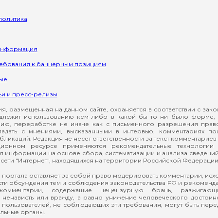
политика
информация
ребования к баннерным позициям
ые
ьи и пресс-релизы
, размещенная на данном сайте, охраняется в соответствии с зак
длежит использованию кем-либо в какой бы то ни было форме, 
ию, переработке не иначе как с письменного разрешения прав
падать с мнениями, высказанными в интервью, комментариях п
ликаций. Редакция не несёт ответственности за текст комментариев 
ионном ресурсе применяются рекомендательные технологии 
я информации на основе сбора, систематизации и анализа сведени
сети "Интернет", находящихся на территории Российской Федерации
 портала оставляет за собой право модерировать комментарии, ис
ти обсуждения тем и соблюдения законодательства РФ и рекомендат
 комментарии, содержащие нецензурную брань, разжигающ
ненависть или вражду, а равно унижение человеческого достоин
а пользователей, не соблюдающих эти требования, могут быть пер
льные органы.