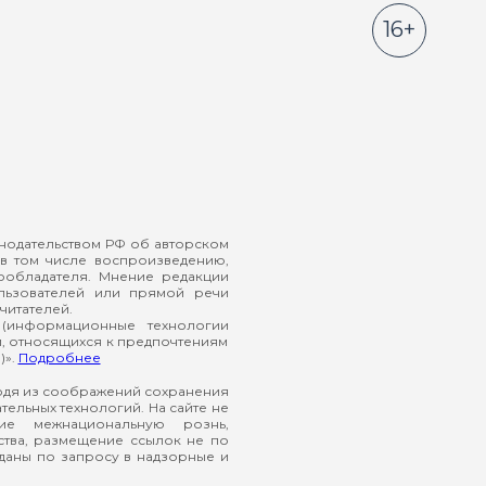
16+
онодательством РФ об авторском
в том числе воспроизведению,
ообладателя. Мнение редакции
ользователей или прямой речи
читателей.
(информационные технологии
й, относящихся к предпочтениям
)».
Подробнее
ходя из соображений сохранения
ельных технологий. На сайте не
ие межнациональную рознь,
ства, размещение ссылок не по
еданы по запросу в надзорные и