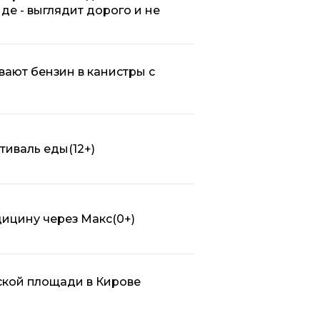
нде - выглядит дорого и не
вают бензин в канистры с
стиваль еды
(12+)
дицину через Макс
(0+)
ской площади в Кирове