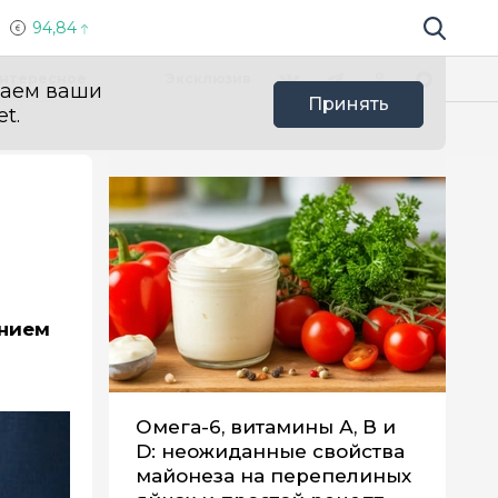
94,84
Поиск по 
Мы в социальных сетях
Вконтакте
Телеграм
Одноклассники
Max
нтересное
Эксклюзив
ваем ваши
Принять
t.
анием
Омега-6, витамины А, В и
D: неожиданные свойства
майонеза на перепелиных