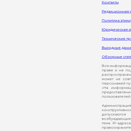
Контакты
Редакционная 
Политика этики
Юридическая 
Технические т
Выходные данн
Обзорные стат
Вся информация
праве и не по
распространен
может не сов
персонажей пуб
«На информац
предоставлени
пользователей 
Администрация
конструктивнос
допускаются
возбуждающие 
теме. IP-адрес
правоохраните