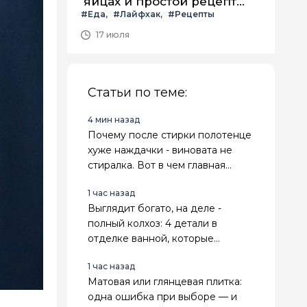
яйцах и простой рецепт
#Еда
#Лайфхак
#Рецепты
летнего салата с ним
17 июля
Статьи по теме:
4 мин назад
Почему после стирки полотенце
хуже наждачки - виновата не
стиралка. Вот в чем главная
причина
1 час назад
Выглядит богато, на деле -
полный колхоз: 4 детали в
отделке ванной, которые
мгновенно выдают дешевый
1 час назад
ремонт
Матовая или глянцевая плитка:
одна ошибка при выборе — и