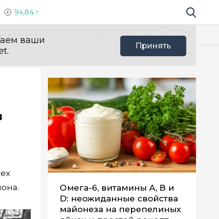
94,84
Поиск по 
Мы в социальных сетях
Вконтакте
Телеграм
Одноклассники
Max
нтересное
Эксклюзив
ваем ваши
Принять
t.
в
сех
она.
Омега-6, витамины А, В и
D: неожиданные свойства
майонеза на перепелиных