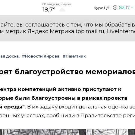
08 августа, Киров
82,17
Курс ЦБ
19,7°
egram
Мы в MAX
Новости области
И
айте, вы соглашаетесь с тем, что мы обрабаты
етрик Яндекс Метрика,top.mail.ru, LiveInterne
ая доска
#Новости Кирова
#Памятник
рят благоустройство мемориало
ентра компетенций активно приступают к
орые были благоустроены в рамках проекта
й среды".
В их задачу входит детальная оценка в
енных участках, сообщили в Правительстве реги