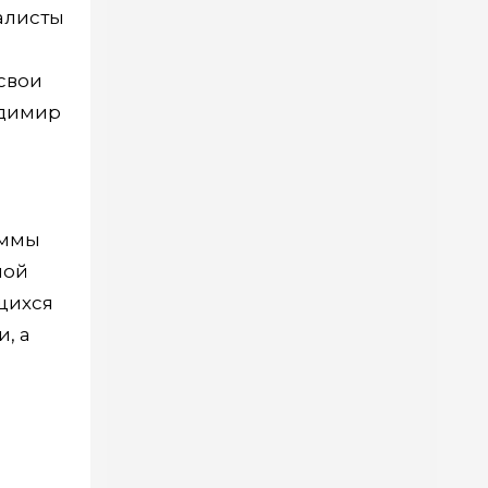
алисты
свои
адимир
аммы
ной
щихся
, а