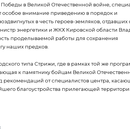
я Победы в Великой Отечественной войне, специ
т особое внимание приведению в порядок и
здвигнутых в честь героев-земляков, отдавших 
инистр энергетики и ЖКХ Кировской области Вл
сть проделываемой работы для сохранения
гу наших предков.
дского типа Стрижи, где в рамках той же прогр
кающая к памятнику бойцам Великой Отечествен
яд рекомендаций от специалистов центра, касаю
йшего благоустройства прилегающей территории
к