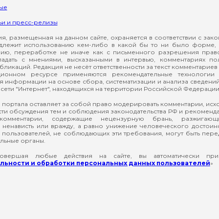
ые
ьи и пресс-релизы
, размещенная на данном сайте, охраняется в соответствии с зак
длежит использованию кем-либо в какой бы то ни было форме, 
ию, переработке не иначе как с письменного разрешения прав
падать с мнениями, высказанными в интервью, комментариях п
ликаций. Редакция не несёт ответственности за текст комментариев 
ионном ресурсе применяются рекомендательные технологии 
я информации на основе сбора, систематизации и анализа сведени
сети "Интернет", находящихся на территории Российской Федерации
 портала оставляет за собой право модерировать комментарии, ис
ти обсуждения тем и соблюдения законодательства РФ и рекомендат
 комментарии, содержащие нецензурную брань, разжигающ
ненависть или вражду, а равно унижение человеческого достоин
а пользователей, не соблюдающих эти требования, могут быть пер
льные органы.
вершая любые действия на сайте, вы автоматически при
ьности и обработки персональных данных пользователей
»