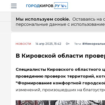
Новостной портал "Город Киров"
Навигация сайта
Выборы - 2026
Все новости
Мы в Tel
Мы используем cookie.
Оставаясь на с
персональные данные с использованием м
Главная
Лента новостей
В Кировской области проверят благоустройство мемориалов
НОВОСТИ
14 апр 2025, 15:42
0+
Теги:
#Мемориальн
В Кировской области прове
Специалисты Кировского областного ц
проведению проверок территорий, кот
"Формирование комфортной городско
изменений, произошедших на благоустро