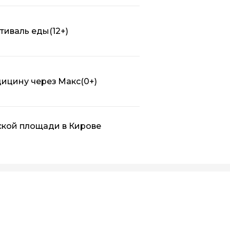
стиваль еды
(12+)
дицину через Макс
(0+)
ской площади в Кирове