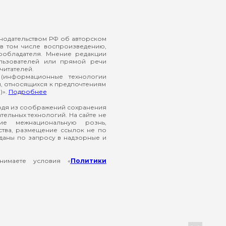
онодательством РФ об авторском
в том числе воспроизведению,
ообладателя. Мнение редакции
ользователей или прямой речи
читателей.
(информационные технологии
й, относящихся к предпочтениям
)».
Подробнее
ходя из соображений сохранения
ельных технологий. На сайте не
ие межнациональную рознь,
ства, размещение ссылок не по
еданы по запросу в надзорные и
нимаете условия «
Политики