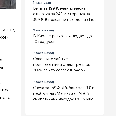
1 час назад
Биты за 199 ₽, электрическая
отвёртка за 249 ₽ и горелка за
399 ₽: 8 полезных находок из Fix
Price для дома и дачи
гионе,
2 часа назад
В Кирове резко похолодает до
ском
10 градусов
2 часа назад
Советские чайные
ие
подстаканники стали трендом
ты
2026: за что коллекционеры
ценят их выше элитных сервизов
.
2 часа назад
Свеча за 149 ₽, «Рыбки» за 99 ₽ и
 по
необычная «Маска» за 174 ₽: 7
мнего
симпатичных находок из Fix Price
для дома