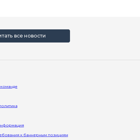
итать все новости
 команде
политика
информация
ребования к баннерным позициям