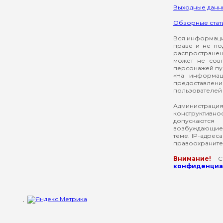
Выходные данн
Обзорные стат
Вся информация
праве и не по
распространен
может не сов
персонажей пуб
«На информац
предоставлени
пользователей 
Администрация
конструктивнос
допускаются
возбуждающие 
теме. IP-адрес
правоохраните
Внимание!
Со
конфиденциал