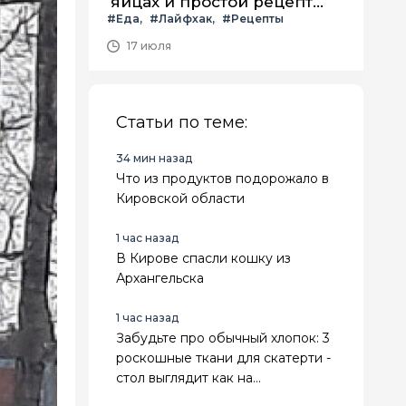
яйцах и простой рецепт
#Еда
#Лайфхак
#Рецепты
летнего салата с ним
17 июля
Статьи по теме:
34 мин назад
Что из продуктов подорожало в
Кировской области
1 час назад
В Кирове спасли кошку из
Архангельска
1 час назад
Забудьте про обычный хлопок: 3
роскошные ткани для скатерти -
стол выглядит как на
королевском приеме