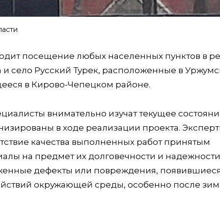
ласти
одит посещение любых населенных пунктов в ре
а и село Русский Турек, расположенные в Уржум
щееся в Кирово-Чепецком районе.
ециалисты внимательно изучат текущее состоян
изированы в ходе реализации проекта. Экспер
етствие качества выполненных работ принятым
иалы на предмет их долговечности и надежности
уженные дефекты или повреждения, появившиеся
ействий окружающей среды, особенно после зи