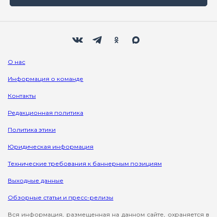
Мы в социальных сетях
Вконтакте
Телеграм
Одноклассники
Max
О нас
Информация о команде
Контакты
Редакционная политика
Политика этики
Юридическая информация
Технические требования к баннерным позициям
Выходные данные
Обзорные статьи и пресс-релизы
Вся информация, размещенная на данном сайте, охраняется в