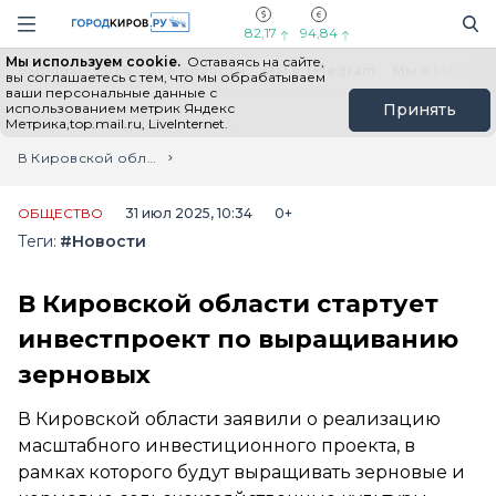
Новостной портал "Город Киров"
Поиск
Навигация сайта
82,17
94,84
Мы используем cookie.
Оставаясь на сайте,
Выборы - 2026
Все новости
Мы в Telegram
Мы в MAX
Н
вы соглашаетесь с тем, что мы обрабатываем
ваши персональные данные с
использованием метрик Яндекс
Принять
Метрика,top.mail.ru, LiveInternet.
Главная
Лента новостей
В Кировской области стартует инвестпроект по выращиванию зерновых
ОБЩЕСТВО
31 июл 2025, 10:34
0+
Теги:
#Новости
В Кировской области стартует
инвестпроект по выращиванию
зерновых
В Кировской области заявили о реализацию
масштабного инвестиционного проекта, в
рамках которого будут выращивать зерновые и