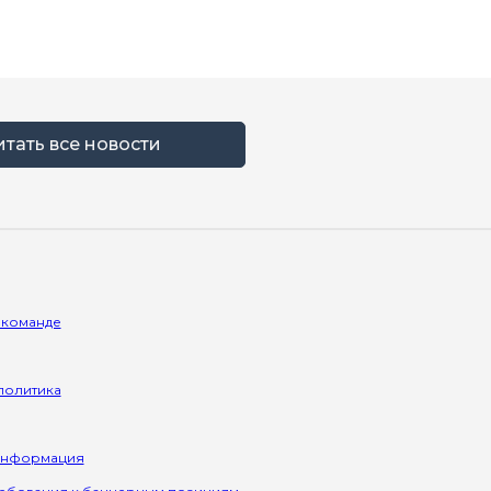
итать все новости
 команде
политика
информация