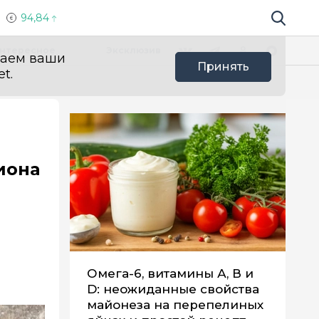
94,84
Поиск по 
Мы в социальных сетях
Вконтакте
Телеграм
Одноклассники
Max
нтересное
Эксклюзив
ваем ваши
Принять
t.
иона
Омега-6, витамины А, В и
D: неожиданные свойства
майонеза на перепелиных