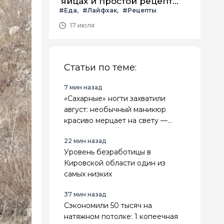
яйцах и простой рецепт
#Еда
#Лайфхак
#Рецепты
летнего салата с ним
17 июля
Статьи по теме:
7 мин назад
«Сахарные» ногти захватили
август: необычный маникюр
красиво мерцает на свету —
повторить модный эффект
22 мин назад
можно даже дома
Уровень безработицы в
Кировской области один из
самых низких
37 мин назад
Сэкономили 50 тысяч на
натяжном потолке: 1 копеечная