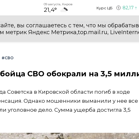
09 августа, Киров
82,17
Курс ЦБ
21,4°
egram
Мы в MAX
Новости области
И
айте, вы соглашаетесь с тем, что мы обрабаты
етрик Яндекс Метрика,top.mail.ru, LiveInterne
#СВО
 бойца СВО обокрали на 3,5 милл
да Советска в Кировской области погиб в ходе
енсация. Однако мошенники выманили у нее все
или уголовное дело. Сумма ущерба достигла 3,5