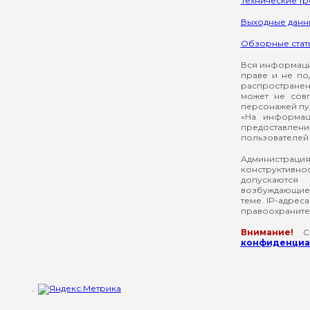
Технические т
Выходные данн
Обзорные стат
Вся информация
праве и не по
распространен
может не сов
персонажей пуб
«На информац
предоставлени
пользователей 
Администрация
конструктивнос
допускаются
возбуждающие 
теме. IP-адрес
правоохраните
Внимание!
Со
конфиденциал