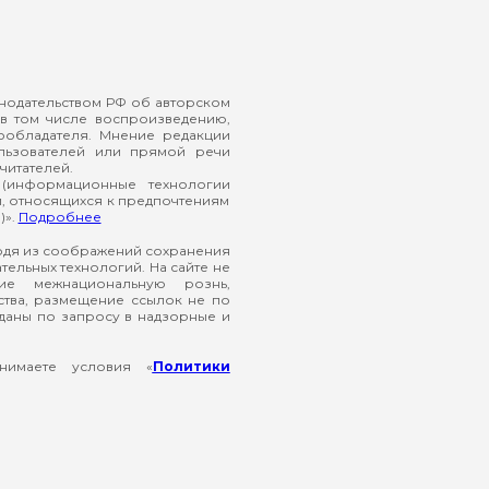
онодательством РФ об авторском
в том числе воспроизведению,
ообладателя. Мнение редакции
ользователей или прямой речи
читателей.
(информационные технологии
й, относящихся к предпочтениям
)».
Подробнее
ходя из соображений сохранения
ельных технологий. На сайте не
ие межнациональную рознь,
ства, размещение ссылок не по
еданы по запросу в надзорные и
нимаете условия «
Политики