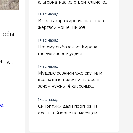
альтернатива из строительного
магазина - выглядит в 3 раза
1 час назад
дороже
Из-за сахара кировчанка стала
жертвой мошенников
чтобы
1 час назад
Почему рыбакам из Кирова
нельзя желать удачи
И суд
1 час назад
Мудрые хозяйки уже скупили
все ватные палочки на осень -
зачем нужны: 4 классных
лайфхака
1 час назад
е.
Синоптики дали прогноз на
осень в Кирове по месяцам