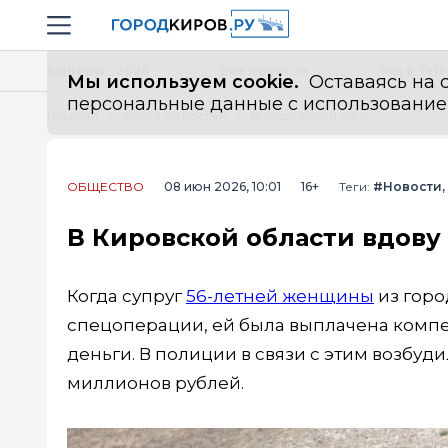
Новостной портал "Город Киров"
Навигация сайта
Выборы - 2026
Все новости
Мы в Tel
Мы используем cookie.
Оставаясь на с
персональные данные с использованием м
Главная
Лента новостей
В Кировской области вдову бойца СВО обокрали на 3,5 миллиона
ОБЩЕСТВО
08 июн 2026, 10:01
16+
Теги:
#Новости
В Кировской области вдову
Когда супруг
56-летней женщины
из горо
спецоперации, ей была выплачена комп
деньги. В полиции в связи с этим возбуд
миллионов рублей.