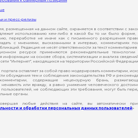
ребования к баннерным позициям
ые
ьи и пресс-релизы
, размещенная на данном сайте, охраняется в соответствии с зак
длежит использованию кем-либо в какой бы то ни было форме, 
ию, переработке не иначе как с письменного разрешения прав
падать с мнениями, высказанными в интервью, комментариях п
ликаций. Редакция не несёт ответственности за текст комментариев 
ионном ресурсе применяются рекомендательные технологии 
я информации на основе сбора, систематизации и анализа сведени
сети "Интернет", находящихся на территории Российской Федерации
 портала оставляет за собой право модерировать комментарии, ис
ти обсуждения тем и соблюдения законодательства РФ и рекомендат
 комментарии, содержащие нецензурную брань, разжигающ
ненависть или вражду, а равно унижение человеческого достоин
а пользователей, не соблюдающих эти требования, могут быть пер
льные органы.
вершая любые действия на сайте, вы автоматически при
ьности и обработки персональных данных пользователей
»