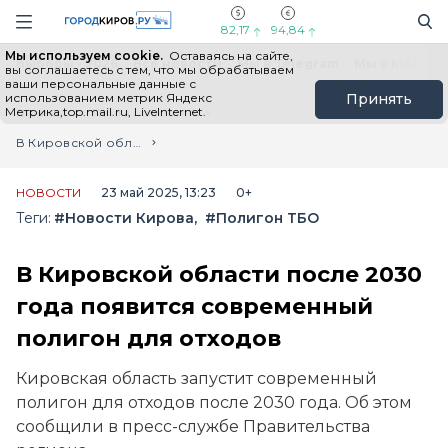
Новостной портал "Город Киров"
Поиск
Навигация сайта
82,17
94,84
Мы используем cookie.
Оставаясь на сайте,
Выборы - 2026
Все новости
Мы в Telegram
Мы в MAX
Н
вы соглашаетесь с тем, что мы обрабатываем
ваши персональные данные с
использованием метрик Яндекс
Принять
Метрика,top.mail.ru, LiveInternet.
Главная
Лента новостей
В Кировской области после 2030 года появится современный полигон для отходов
НОВОСТИ
23 май 2025, 13:23
0+
Теги:
#Новости Кирова
#Полигон ТБО
В Кировской области после 2030
года появится современный
полигон для отходов
Кировская область запустит современный
полигон для отходов после 2030 года. Об этом
сообщили в пресс-службе Правительства