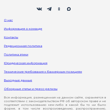
Мы в социальных сетях
Вконтакте
Телеграм
Одноклассники
Max
О нас
Информация о команде
Контакты
Редакционная политика
Политика этики
Юридическая информация
Технические требования к баннерным позициям
Выходные данные
Обзорные статьи и пресс-релизы
Вся информация, размещенная на данном сайте, охраняется в
соответствии с законодательством РФ об авторском праве и не
подлежит использованию кем-либо в какой бы то ни было
форме, в том числе воспроизведению, распространению,