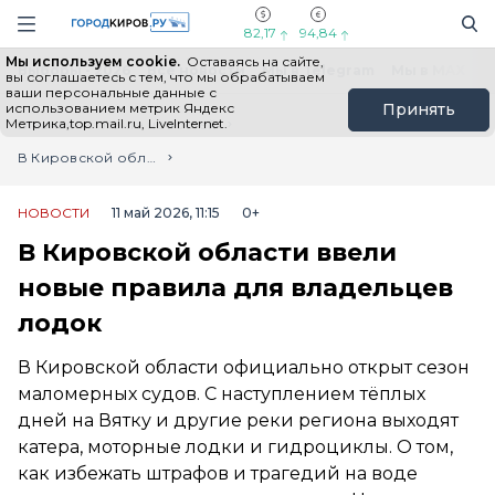
Новостной портал "Город Киров"
Поиск
Навигация сайта
82,17
94,84
Мы используем cookie.
Оставаясь на сайте,
Выборы - 2026
Все новости
Мы в Telegram
Мы в MAX
Н
вы соглашаетесь с тем, что мы обрабатываем
ваши персональные данные с
использованием метрик Яндекс
Принять
Метрика,top.mail.ru, LiveInternet.
Главная
Лента новостей
В Кировской области ввели новые правила для владельцев лодок
НОВОСТИ
11 май 2026, 11:15
0+
В Кировской области ввели
новые правила для владельцев
лодок
В Кировской области официально открыт сезон
маломерных судов. С наступлением тёплых
дней на Вятку и другие реки региона выходят
катера, моторные лодки и гидроциклы. О том,
как избежать штрафов и трагедий на воде