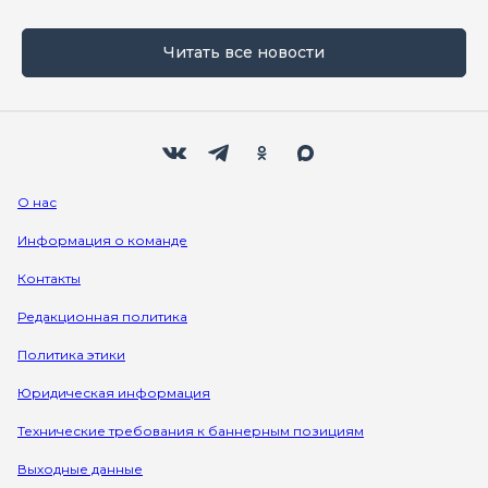
Читать все новости
Мы в социальных сетях
Вконтакте
Телеграм
Одноклассники
Max
О нас
Информация о команде
Контакты
Редакционная политика
Политика этики
Юридическая информация
Технические требования к баннерным позициям
Выходные данные