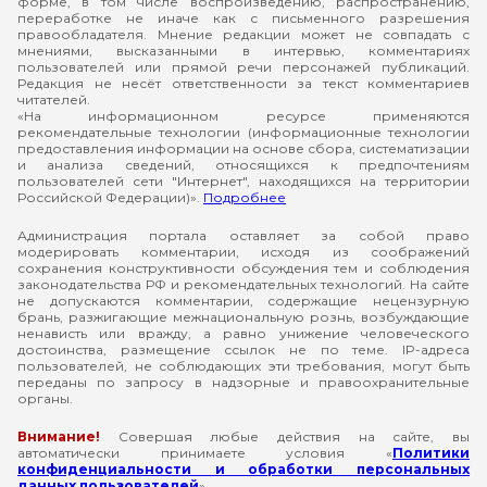
форме, в том числе воспроизведению, распространению,
переработке не иначе как с письменного разрешения
правообладателя. Мнение редакции может не совпадать с
мнениями, высказанными в интервью, комментариях
пользователей или прямой речи персонажей публикаций.
Редакция не несёт ответственности за текст комментариев
читателей.
«На информационном ресурсе применяются
рекомендательные технологии (информационные технологии
предоставления информации на основе сбора, систематизации
и анализа сведений, относящихся к предпочтениям
пользователей сети "Интернет", находящихся на территории
Российской Федерации)».
Подробнее
Администрация портала оставляет за собой право
модерировать комментарии, исходя из соображений
сохранения конструктивности обсуждения тем и соблюдения
законодательства РФ и рекомендательных технологий. На сайте
не допускаются комментарии, содержащие нецензурную
брань, разжигающие межнациональную рознь, возбуждающие
ненависть или вражду, а равно унижение человеческого
достоинства, размещение ссылок не по теме. IP-адреса
пользователей, не соблюдающих эти требования, могут быть
переданы по запросу в надзорные и правоохранительные
органы.
Внимание!
Совершая любые действия на сайте, вы
автоматически принимаете условия «
Политики
конфиденциальности и обработки персональных
данных пользователей
»