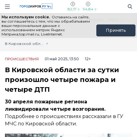
Новостной портал "Город Киров"
Поиск
Навигация сайта
82,17
94,84
Мы используем cookie.
Оставаясь на сайте,
Выборы - 2026
Все новости
Мы в Telegram
Мы в MAX
Н
вы соглашаетесь с тем, что мы обрабатываем
ваши персональные данные с
использованием метрик Яндекс
Принять
Метрика,top.mail.ru, LiveInternet.
Главная
Лента новостей
В Кировской области за сутки произошло четыре пожара и четыре ДТП
ПРОИСШЕСТВИЯ
01 май 2025, 13:50
12+
В Кировской области за сутки
произошло четыре пожара и
четыре ДТП
30 апреля пожарные региона
ликвидировали четыре возгорания.
Подробнее о происшествиях рассказали в ГУ
МЧС по Кировской области.