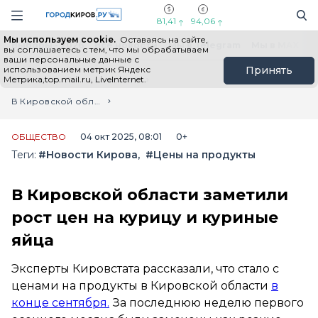
Новостной портал "Город Киров"
Поиск
Навигация сайта
81,41
94,06
Мы используем cookie.
Оставаясь на сайте,
Выборы - 2026
Все новости
Мы в Telegram
Мы в MAX
Н
вы соглашаетесь с тем, что мы обрабатываем
ваши персональные данные с
использованием метрик Яндекс
Принять
Метрика,top.mail.ru, LiveInternet.
Главная
Лента новостей
В Кировской области заметили рост цен на курицу и куриные яйца
ОБЩЕСТВО
04 окт 2025, 08:01
0+
Теги:
#Новости Кирова
#Цены на продукты
В Кировской области заметили
рост цен на курицу и куриные
яйца
Эксперты Кировстата рассказали, что стало с
ценами на продукты в Кировской области
в
конце сентября.
За последнюю неделю первого