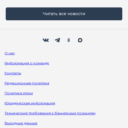
Читать все новости
Мы в социальных сетях
Вконтакте
Телеграм
Одноклассники
Max
О нас
Информация о команде
Контакты
Редакционная политика
Политика этики
Юридическая информация
Технические требования к баннерным позициям
Выходные данные