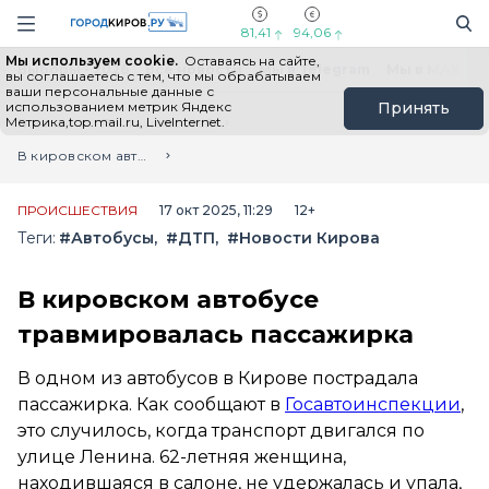
Новостной портал "Город Киров"
Поиск
Навигация сайта
81,41
94,06
Мы используем cookie.
Оставаясь на сайте,
Выборы - 2026
Все новости
Мы в Telegram
Мы в MAX
Н
вы соглашаетесь с тем, что мы обрабатываем
ваши персональные данные с
использованием метрик Яндекс
Принять
Метрика,top.mail.ru, LiveInternet.
Главная
Лента новостей
В кировском автобусе травмировалась пассажирка
ПРОИСШЕСТВИЯ
17 окт 2025, 11:29
12+
Теги:
#Автобусы
#ДТП
#Новости Кирова
В кировском автобусе
травмировалась пассажирка
В одном из автобусов в Кирове пострадала
пассажирка. Как сообщают в
Госавтоинспекции
,
это случилось, когда транспорт двигался по
улице Ленина. 62-летняя женщина,
находившаяся в салоне, не удержалась и упала,