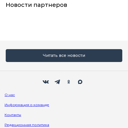
Новости партнеров
Читать все новости
Мы в социальных сетях
Вконтакте
Телеграм
Одноклассники
Max
О нас
Информация о команде
Контакты
Редакционная политика