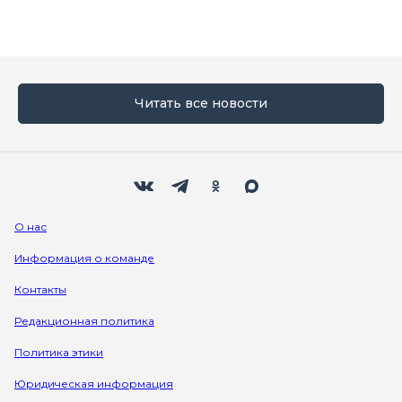
Читать все новости
Мы в социальных сетях
Вконтакте
Телеграм
Одноклассники
Max
О нас
Информация о команде
Контакты
Редакционная политика
Политика этики
Юридическая информация