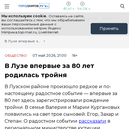
Новостной портал "Город Киров"
Поиск
Навигация сайта
81,41
94,06
Мы используем cookie.
Оставаясь на сайте,
Выборы - 2026
Все новости
Мы в Telegram
Мы в MAX
Н
вы соглашаетесь с тем, что мы обрабатываем
ваши персональные данные с
использованием метрик Яндекс
Принять
Метрика,top.mail.ru, LiveInternet.
Главная
Лента новостей
В Лузе впервые за 80 лет родилась тройня
ОБЩЕСТВО
07 май 2026, 21:00
16+
В Лузе впервые за 80 лет
родилась тройня
В Лузском районе произошло редкое и по-
настоящему радостное событие — впервые за
80 лет здесь зарегистрировали рождение
тройни. В семье Валерия и Марии Кургановых
появились на свет трое сыновей: Егор, Захар и
Степан. О радостном событии
рассказали
в
региональном министерстве юстиции.