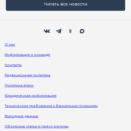
Читать все новости
Мы в социальных сетях
Вконтакте
Телеграм
Одноклассники
Max
О нас
Информация о команде
Контакты
Редакционная политика
Политика этики
Юридическая информация
Технические требования к баннерным позициям
Выходные данные
Обзорные статьи и пресс-релизы