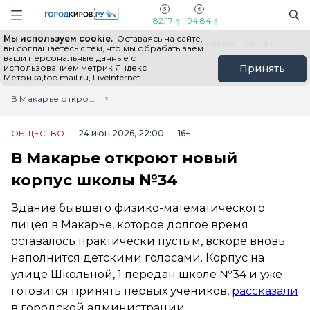
Новостной портал "Город Киров"
Поиск
Навигация сайта
82,17
94,84
Мы используем cookie.
Оставаясь на сайте,
Выборы - 2026
Все новости
Мы в Telegram
Мы в MAX
Н
вы соглашаетесь с тем, что мы обрабатываем
ваши персональные данные с
использованием метрик Яндекс
Принять
Метрика,top.mail.ru, LiveInternet.
Главная
Лента новостей
В Макарье откроют новый корпус школы №34
ОБЩЕСТВО
24 июн 2026, 22:00
16+
В Макарье откроют новый
корпус школы №34
Здание бывшего физико-математического
лицея в Макарье, которое долгое время
оставалось практически пустым, вскоре вновь
наполнится детскими голосами. Корпус на
улице Школьной, 1 передан школе №34 и уже
готовится принять первых учеников,
рассказали
в городской администрации.