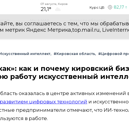
07 августа, Киров
82,17
Курс ЦБ
21,1°
egram
Мы в MAX
Новости области
И
айте, вы соглашаетесь с тем, что мы обрабаты
етрик Яндекс Метрика,top.mail.ru, LiveInterne
Искусственный интеллект
#Кировская область
#Цифровой пр
как»: как и почему кировский би
вою работу искусственный интелл
область оказалась в центре активных изменений 
развитием цифровых технологий
и искусственно
естные предприниматели отмечают, что ИИ-техно
льзуются в работе.