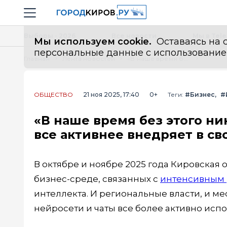
Новостной портал "Город Киров"
Навигация сайта
Выборы - 2026
Все новости
Мы в Tel
Мы используем cookie.
Оставаясь на с
персональные данные с использованием м
Главная
Лента новостей
«В наше время без этого никак»: как и почему кировский бизнес все активнее внедряет в свою работу искусственный интеллект
ОБЩЕСТВО
21 ноя 2025, 17:40
0+
Теги:
#Бизнес
#
«В наше время без этого ни
все активнее внедряет в с
В октябре и ноябре 2025 года Кировская 
бизнес-среде, связанных с
интенсивным 
интеллекта. И региональные власти, и м
нейросети и чаты все более активно испо