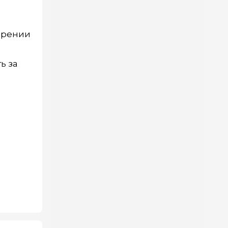
едрении
ь за