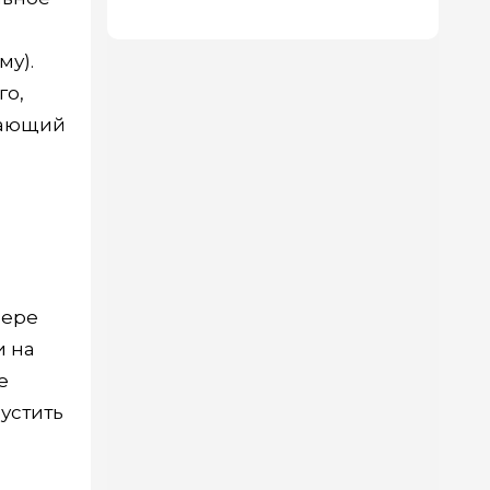
му).
го,
огающий
фере
и на
е
устить