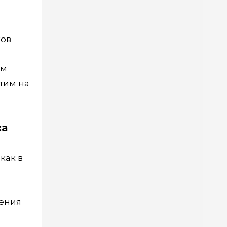
ков
им
этим на
са
как в
нения