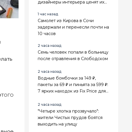
дизайнеры интерьера ценят их
выше стильного минимализма
1 час назад
Самолет из Кирова в Сочи
задержали и перенесли почти на
10 часов
я
2 часа назад
и
Семь человек попали в больницу
елать
после отравления в Слободском
2 часа назад
Водные бомбочки за 149 ₽,
пакеты за 69 ₽ и пиньята за 599 ₽:
7 ярких находок из Fix Price для
этого
лета и праздников
2 часа назад
"Четыре хлопка прозвучало":
жители Чистых прудов боятся
выходить на улицу
ивное