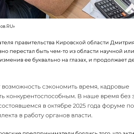
ров.RU»
ателя правительства Кировской области Дмитри
но перестал быть чем-то из области научной ил
изменив ее буквально на глазах, и продолжает д
 возможность сэкономить время, кадровые
ть конкурентоспособным. В наше время без 
 состоявшемся в октябре 2025 года форуме по
екта в работу органов власти.
ровские предприниматели боялись того, что акт