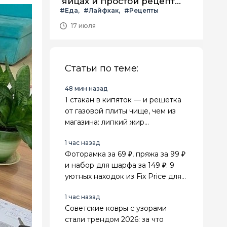
яйцах и простой рецепт
#Еда
#Лайфхак
#Рецепты
летнего салата с ним
17 июля
Статьи по теме:
48 мин назад
1 стакан в кипяток — и решетка
от газовой плиты чище, чем из
магазина: липкий жир
отваливается сам
1 час назад
Фоторамка за 69 ₽, пряжа за 99 ₽
и набор для шарфа за 149 ₽: 9
уютных находок из Fix Price для
дома и рукоделия
1 час назад
Советские ковры с узорами
стали трендом 2026: за что