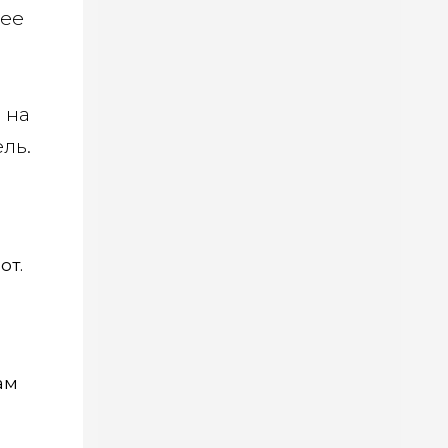
лее
 на
ль.
от.
ам