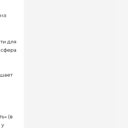
жна
ти для
 сфера
ышает
ь» (в
 у