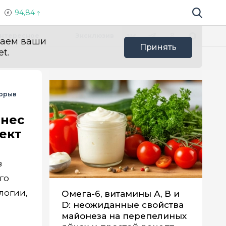
94,84
Поиск по 
Мы в социальных сетях
Вконтакте
Телеграм
Одноклассники
Max
нтересное
Эксклюзив
ваем ваши
Принять
t.
орыв
знес
ект
в
го
логии,
Омега-6, витамины А, В и
D: неожиданные свойства
майонеза на перепелиных