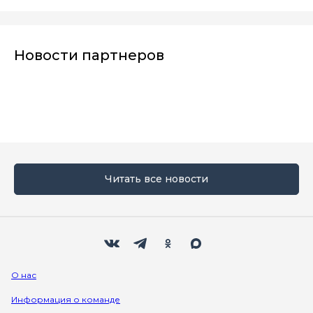
Новости партнеров
Читать все новости
Мы в социальных сетях
Вконтакте
Телеграм
Одноклассники
Max
О нас
Информация о команде