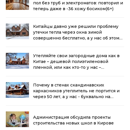
пол без труб и электроматов: повторил и
теперь даже в -36 хожу босиком
(6+)
Китайцы давно уже решили проблему
утечки тепла через окна зимой
совершенно бесплатно, а у нас об этом
даже не знают
(6+)
Утепляйте свои загородные дома как в
Китае – дешевой полиэтиленовой
пленкой, или как кто-то у нас –
бесплатным гофрированным
картоном
(6+)
Почему в стенах скандинавских
каркасников утеплитель не портится и
через 50 лет, а у нас - буквально на
следующий год?
(6+)
Администрация обсудила проекты
строительства новых школ в Кирове