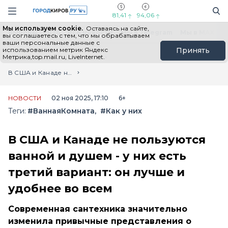
Новостной портал "Город Киров"
Поиск
Навигация сайта
81,41
94,06
Мы используем cookie.
Оставаясь на сайте,
Выборы - 2026
Все новости
Мы в Telegram
Мы в MAX
Н
вы соглашаетесь с тем, что мы обрабатываем
ваши персональные данные с
использованием метрик Яндекс
Принять
Метрика,top.mail.ru, LiveInternet.
Главная
Лента новостей
В США и Канаде не пользуются ванной и душем - у них есть третий вариант: он лучше и удобнее во всем
НОВОСТИ
02 ноя 2025, 17:10
6+
Теги:
#ВаннаяКомната
#Как у них
В США и Канаде не пользуются
ванной и душем - у них есть
третий вариант: он лучше и
удобнее во всем
Современная сантехника значительно
изменила привычные представления о