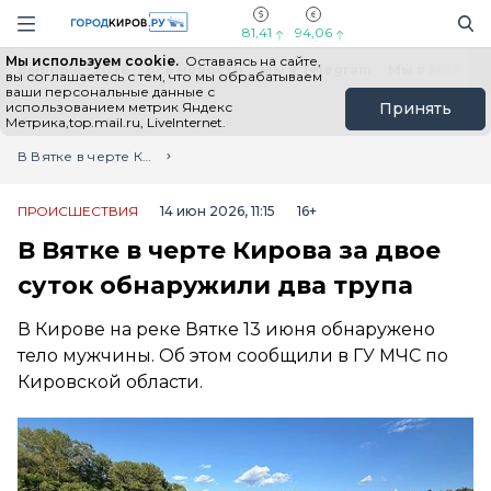
Новостной портал "Город Киров"
Поиск
Навигация сайта
81,41
94,06
Мы используем cookie.
Оставаясь на сайте,
Выборы - 2026
Все новости
Мы в Telegram
Мы в MAX
Н
вы соглашаетесь с тем, что мы обрабатываем
ваши персональные данные с
использованием метрик Яндекс
Принять
Метрика,top.mail.ru, LiveInternet.
Главная
Лента новостей
В Вятке в черте Кирова за двое суток обнаружили два трупа
ПРОИСШЕСТВИЯ
14 июн 2026, 11:15
16+
В Вятке в черте Кирова за двое
суток обнаружили два трупа
В Кирове на реке Вятке 13 июня обнаружено
тело мужчины. Об этом сообщили в ГУ МЧС по
Кировской области.