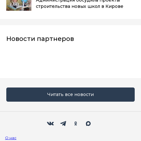
строительства новых школ в Кирове
Новости партнеров
Читать все новости
Мы в социальных сетях
Вконтакте
Телеграм
Одноклассники
Max
О нас