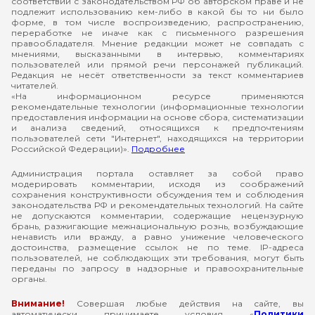
соответствии с законодательством РФ об авторском праве и не
подлежит использованию кем-либо в какой бы то ни было
форме, в том числе воспроизведению, распространению,
переработке не иначе как с письменного разрешения
правообладателя. Мнение редакции может не совпадать с
мнениями, высказанными в интервью, комментариях
пользователей или прямой речи персонажей публикаций.
Редакция не несёт ответственности за текст комментариев
читателей.
«На информационном ресурсе применяются
рекомендательные технологии (информационные технологии
предоставления информации на основе сбора, систематизации
и анализа сведений, относящихся к предпочтениям
пользователей сети "Интернет", находящихся на территории
Российской Федерации)».
Подробнее
Администрация портала оставляет за собой право
модерировать комментарии, исходя из соображений
сохранения конструктивности обсуждения тем и соблюдения
законодательства РФ и рекомендательных технологий. На сайте
не допускаются комментарии, содержащие нецензурную
брань, разжигающие межнациональную рознь, возбуждающие
ненависть или вражду, а равно унижение человеческого
достоинства, размещение ссылок не по теме. IP-адреса
пользователей, не соблюдающих эти требования, могут быть
переданы по запросу в надзорные и правоохранительные
органы.
Внимание!
Совершая любые действия на сайте, вы
автоматически принимаете условия «
Политики