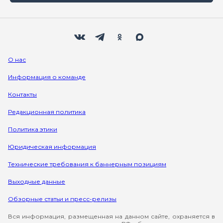
Мы в социальных сетях
Вконтакте
Телеграм
Одноклассники
Max
О нас
Информация о команде
Контакты
Редакционная политика
Политика этики
Юридическая информация
Технические требования к баннерным позициям
Выходные данные
Обзорные статьи и пресс-релизы
Вся информация, размещенная на данном сайте, охраняется в