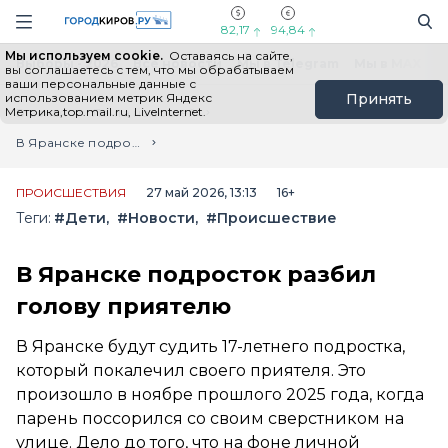
Новостной портал "Город Киров"
Поиск
Навигация сайта
82,17
94,84
Мы используем cookie.
Оставаясь на сайте,
Выборы - 2026
Все новости
Мы в Telegram
Мы в MAX
Н
вы соглашаетесь с тем, что мы обрабатываем
ваши персональные данные с
использованием метрик Яндекс
Принять
Метрика,top.mail.ru, LiveInternet.
Главная
Лента новостей
В Яранске подросток разбил голову приятелю
ПРОИСШЕСТВИЯ
27 май 2026, 13:13
16+
Теги:
#Дети
#Новости
#Происшествие
В Яранске подросток разбил
голову приятелю
В Яранске будут судить 17-летнего подростка,
который покалечил своего приятеля. Это
произошло в ноябре прошлого 2025 года, когда
парень поссорился со своим сверстником на
улице. Дело до того, что на фоне личной