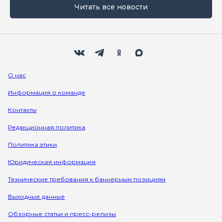
Читать все новости
Мы в социальных сетях
Вконтакте
Телеграм
Одноклассники
Max
О нас
Информация о команде
Контакты
Редакционная политика
Политика этики
Юридическая информация
Технические требования к баннерным позициям
Выходные данные
Обзорные статьи и пресс-релизы