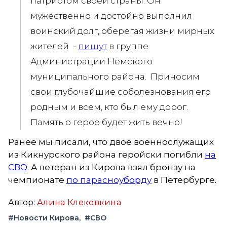
патриотом своей страны. Он
мужественно и достойно выполнил
воинский долг, оберегая жизни мирных
жителей -
пишут
в группе
Администрации Немского
муниципального района. Приносим
свои глубочайшие соболезнования его
родным и всем, кто был ему дорог.
Память о герое будет жить вечно!
Ранее мы писали, что двое военнослужащих
из Кикнурского района геройски погибли
на
СВО
. А ветеран из Кирова взял бронзу на
чемпионате
по парасноуборду
в Петербурге.
Автор:
Алина Клековкина
#Новости Кирова
#СВО