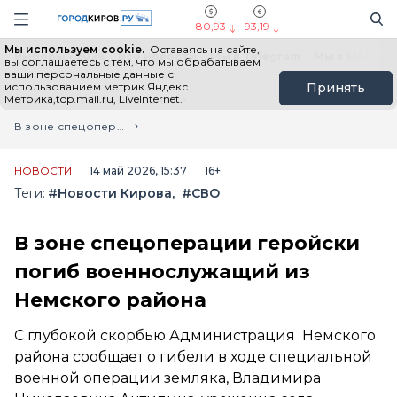
Новостной портал "Город Киров"
Поиск
Навигация сайта
80,93
93,19
Мы используем cookie.
Оставаясь на сайте,
Выборы - 2026
Все новости
Мы в Telegram
Мы в MAX
Н
вы соглашаетесь с тем, что мы обрабатываем
ваши персональные данные с
использованием метрик Яндекс
Принять
Метрика,top.mail.ru, LiveInternet.
Главная
Лента новостей
В зоне спецоперации геройски погиб военнослужащий из Немского района
НОВОСТИ
14 май 2026, 15:37
16+
Теги:
#Новости Кирова
#СВО
В зоне спецоперации геройски
погиб военнослужащий из
Немского района
С глубокой скорбью Администрация Немского
района сообщает о гибели в ходе специальной
военной операции земляка, Владимира