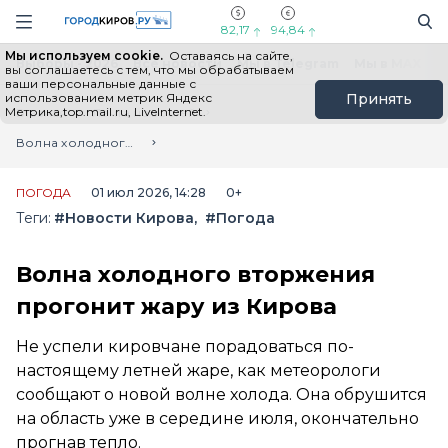
Новостной портал "Город Киров"
Поиск
Навигация сайта
82,17
94,84
Мы используем cookie.
Оставаясь на сайте,
Выборы - 2026
Все новости
Мы в Telegram
Мы в MAX
Н
вы соглашаетесь с тем, что мы обрабатываем
ваши персональные данные с
использованием метрик Яндекс
Принять
Метрика,top.mail.ru, LiveInternet.
Главная
Лента новостей
Волна холодного вторжения прогонит жару из Кирова
ПОГОДА
01 июл 2026, 14:28
0+
Теги:
#Новости Кирова
#Погода
Волна холодного вторжения
прогонит жару из Кирова
Не успели кировчане порадоваться по-
настоящему летней жаре, как метеорологи
сообщают о новой волне холода. Она обрушится
на область уже в середине июля, окончательно
прогнав тепло.