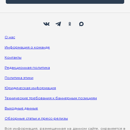
Мы в социальных сетях
Вконтакте
Телеграм
Одноклассники
Max
О нас
Информация о команде
Контакты
Редакционная политика
Политика этики
Юридическая информация
Технические требования к баннерным позициям
Выходные данные
Обзорные статьи и пресс-релизы
Вся информация, размещенная на данном сайте, охраняется в