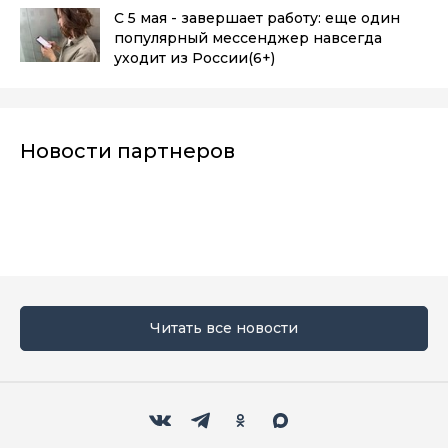
С 5 мая - завершает работу: еще один
популярный мессенджер навсегда
уходит из России
(6+)
Новости партнеров
Читать все новости
Мы в социальных сетях
Вконтакте
Телеграм
Одноклассники
Max