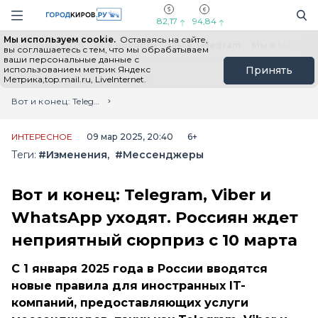
Новостной портал "Город Киров"
Поиск
Навигация сайта
82,17
94,84
Мы используем cookie.
Оставаясь на сайте,
Выборы - 2026
Все новости
Мы в Telegram
Мы в MAX
Н
вы соглашаетесь с тем, что мы обрабатываем
ваши персональные данные с
использованием метрик Яндекс
Принять
Метрика,top.mail.ru, LiveInternet.
Главная
Лента новостей
Вот и конец: Telegram, Viber и WhatsApp уходят. Россиян ждет неприятный сюрприз с 10 марта
ИНТЕРЕСНОЕ
09 мар 2025, 20:40
6+
Теги:
#Изменения
#Мессенджеры
Вот и конец: Telegram, Viber и
WhatsApp уходят. Россиян ждет
неприятный сюрприз с 10 марта
С 1 января 2025 года в России вводятся
новые правила для иностранных IT-
компаний, предоставляющих услуги