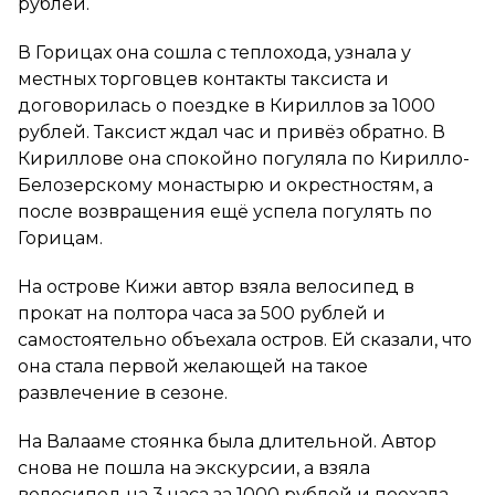
рублей.
В Горицах она сошла с теплохода, узнала у
местных торговцев контакты таксиста и
договорилась о поездке в Кириллов за 1000
рублей. Таксист ждал час и привёз обратно. В
Кириллове она спокойно погуляла по Кирилло-
Белозерскому монастырю и окрестностям, а
после возвращения ещё успела погулять по
Горицам.
На острове Кижи автор взяла велосипед в
прокат на полтора часа за 500 рублей и
самостоятельно объехала остров. Ей сказали, что
она стала первой желающей на такое
развлечение в сезоне.
На Валааме стоянка была длительной. Автор
снова не пошла на экскурсии, а взяла
велосипед на 3 часа за 1000 рублей и поехала