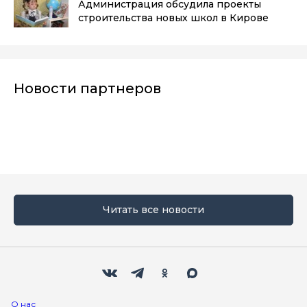
Администрация обсудила проекты
строительства новых школ в Кирове
Новости партнеров
Читать все новости
Мы в социальных сетях
Вконтакте
Телеграм
Одноклассники
Max
О нас