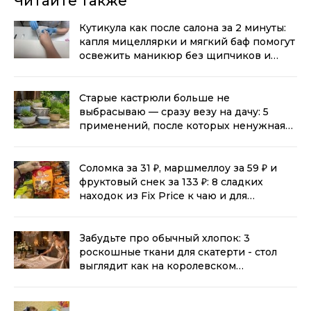
Читайте также
Кутикула как после салона за 2 минуты:
капля мицеллярки и мягкий баф помогут
освежить маникюр без щипчиков и
порезов
(0+)
Старые кастрюли больше не
выбрасываю — сразу везу на дачу: 5
применений, после которых ненужная
посуда становится полезнее новой
(0+)
Соломка за 31 ₽, маршмеллоу за 59 ₽ и
фруктовый снек за 133 ₽: 8 сладких
находок из Fix Price к чаю и для
перекуса
(0+)
Забудьте про обычный хлопок: 3
роскошные ткани для скатерти - стол
выглядит как на королевском
приеме
(0+)