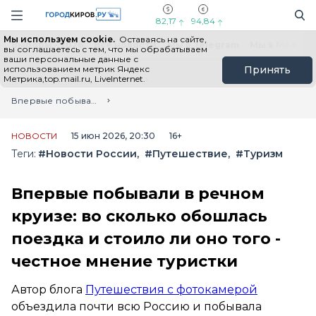
Новостной портал "Город Киров"
Поиск
Навигация сайта
82,17
94,84
Мы используем cookie.
Оставаясь на сайте,
Выборы - 2026
Все новости
Мы в Telegram
Мы в MAX
Н
вы соглашаетесь с тем, что мы обрабатываем
ваши персональные данные с
использованием метрик Яндекс
Принять
Метрика,top.mail.ru, LiveInternet.
Главная
Лента новостей
Впервые побывали в речном круизе: во сколько обошлась поездка и стоило ли оно того - честное мнение туристки
НОВОСТИ
15 июн 2026, 20:30
16+
Теги:
#Новости России
#Путешествие
#Туризм
Впервые побывали в речном
круизе: во сколько обошлась
поездка и стоило ли оно того -
честное мнение туристки
Автор блога
Путешествия с фотокамерой
объездила почти всю Россию и побывала