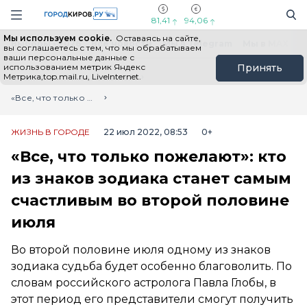
Новостной портал "Город Киров"
Поиск
Навигация сайта
81,41
94,06
Мы используем cookie.
Оставаясь на сайте,
Выборы - 2026
Все новости
Мы в Telegram
Мы в MAX
Н
вы соглашаетесь с тем, что мы обрабатываем
ваши персональные данные с
использованием метрик Яндекс
Принять
Метрика,top.mail.ru, LiveInternet.
Главная
Лента новостей
«Все, что только пожелают»: кто из знаков зодиака станет самым счастливым во второй половине июля
ЖИЗНЬ В ГОРОДЕ
22 июл 2022, 08:53
0+
«Все, что только пожелают»: кто
из знаков зодиака станет самым
счастливым во второй половине
июля
Во второй половине июля одному из знаков
зодиака судьба будет особенно благоволить. По
словам российского астролога Павла Глобы, в
этот период его представители смогут получить