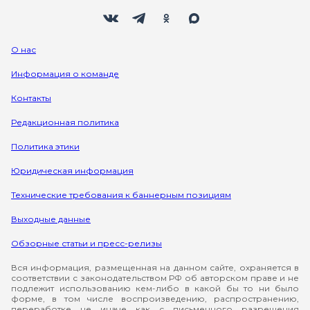
Мы в социальных сетях
Вконтакте
Телеграм
Одноклассники
Max
О нас
Информация о команде
Контакты
Редакционная политика
Политика этики
Юридическая информация
Технические требования к баннерным позициям
Выходные данные
Обзорные статьи и пресс-релизы
Вся информация, размещенная на данном сайте, охраняется в
соответствии с законодательством РФ об авторском праве и не
подлежит использованию кем-либо в какой бы то ни было
форме, в том числе воспроизведению, распространению,
переработке не иначе как с письменного разрешения