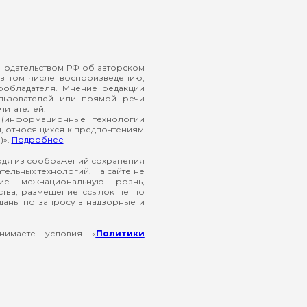
онодательством РФ об авторском
в том числе воспроизведению,
ообладателя. Мнение редакции
ользователей или прямой речи
читателей.
(информационные технологии
й, относящихся к предпочтениям
)».
Подробнее
ходя из соображений сохранения
ельных технологий. На сайте не
ие межнациональную рознь,
ства, размещение ссылок не по
еданы по запросу в надзорные и
нимаете условия «
Политики