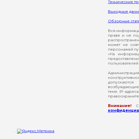
Технические т
Выходные данн
Обзорные стат
Вся информация
праве и не по
распространен
может не сов
персонажей пуб
«На информац
предоставлени
пользователей 
Администрация
конструктивнос
допускаются
возбуждающие 
теме. IP-адрес
правоохраните
Внимание!
Со
конфиденциал