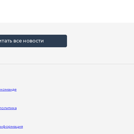
итать все новости
 команде
политика
информация