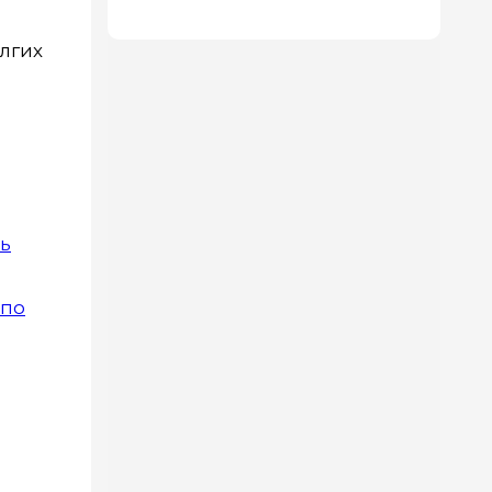
олгих
рь
 по