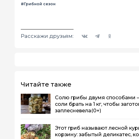
#Грибной сезон
Вконтакте
Telegram
Одноклассники
Расскажи друзьям:
Читайте также
Солю грибы двумя способами —
соли брать на 1 кг, чтобы загот
заплесневела
(0+)
Этот гриб называют лесной кури
корзину: забытый деликатес, к