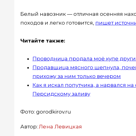
Белый навозник — отличная осенняя наход
походов и легко готовится,
пишет источни
Читайте также:
Проводница продала моё купе другим
Продавщица мясного шепнула, почему
прихожу за ним только вечером
Как я искал попутчика, а нарвался н
Персидскому заливу
Фото: gorodkirov.ru
Автор:
Лена Левицкая