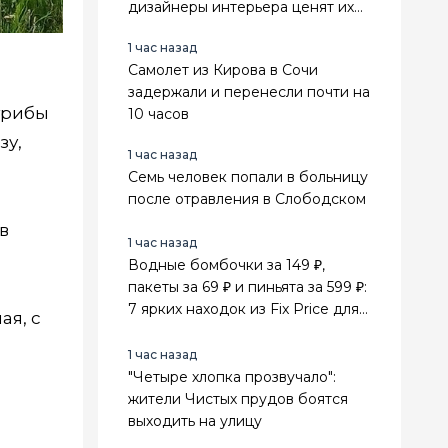
дизайнеры интерьера ценят их
выше стильного минимализма
1 час назад
Самолет из Кирова в Сочи
задержали и перенесли почти на
грибы
10 часов
зу,
1 час назад
Семь человек попали в больницу
после отравления в Слободском
в
1 час назад
Водные бомбочки за 149 ₽,
пакеты за 69 ₽ и пиньята за 599 ₽:
7 ярких находок из Fix Price для
ая, с
лета и праздников
1 час назад
"Четыре хлопка прозвучало":
жители Чистых прудов боятся
выходить на улицу