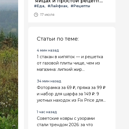
яйцах и простой рецепт
#Еда
#Лайфхак
#Рецепты
летнего салата с ним
17 июля
Статьи по теме:
4 мин назад
1 стакан в кипяток — и решетка
от газовой плиты чище, чем из
магазина: липкий жир
отваливается сам
34 мин назад
Фоторамка за 69 ₽, пряжа за 99 ₽
и набор для шарфа за 149 ₽: 9
уютных находок из Fix Price для
дома и рукоделия
1 час назад
Советские ковры с узорами
стали трендом 2026: за что