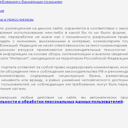
ребования к баннерным позициям
ые
ьи и пресс-релизы
, размещенная на данном сайте, охраняется в соответствии с зак
длежит использованию кем-либо в какой бы то ни было форме, 
ию, переработке не иначе как с письменного разрешения прав
падать с мнениями, высказанными в интервью, комментариях п
ликаций. Редакция не несёт ответственности за текст комментариев 
ионном ресурсе применяются рекомендательные технологии 
я информации на основе сбора, систематизации и анализа сведени
сети "Интернет", находящихся на территории Российской Федерации
 портала оставляет за собой право модерировать комментарии, ис
ти обсуждения тем и соблюдения законодательства РФ и рекомендат
 комментарии, содержащие нецензурную брань, разжигающ
ненависть или вражду, а равно унижение человеческого достоин
а пользователей, не соблюдающих эти требования, могут быть пер
льные органы.
вершая любые действия на сайте, вы автоматически при
ьности и обработки персональных данных пользователей
»