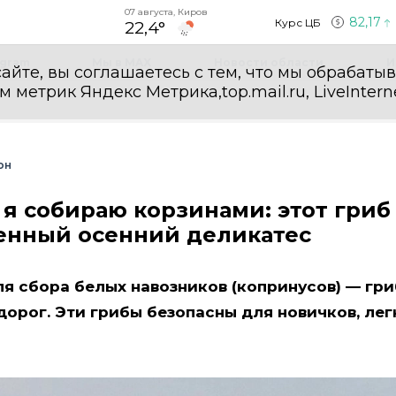
07 августа, Киров
82,17
Курс ЦБ
22,4°
egram
Мы в MAX
Новости области
И
айте, вы соглашаетесь с тем, что мы обрабаты
етрик Яндекс Метрика,top.mail.ru, LiveInterne
он
а я собираю корзинами: этот гриб
енный осенний деликатес
ля сбора белых навозников (копринусов) — гри
 дорог. Эти грибы безопасны для новичков, лег