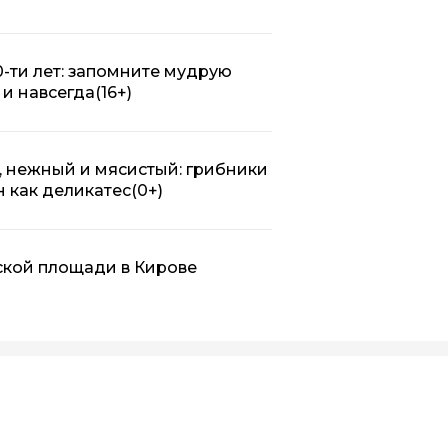
0-ти лет: запомните мудрую
 и навсегда
(16+)
, нежный и мясистый: грибники
н как деликатес
(0+)
ской площади в Кирове