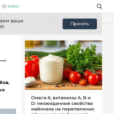
94,84
Поиск по 
Мы в социальных сетях
Вконтакте
Телеграм
Одноклассники
Max
нтересное
Эксклюзив
ваем ваши
Принять
t.
 —
бов,
ко
Омега-6, витамины А, В и
D: неожиданные свойства
майонеза на перепелиных