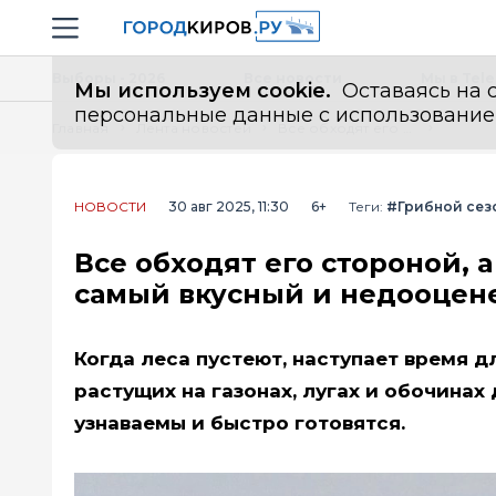
Новостной портал "Город Киров"
Навигация сайта
Выборы - 2026
Все новости
Мы в Tel
Мы используем cookie.
Оставаясь на с
персональные данные с использованием м
Главная
Лента новостей
Все обходят его стороной, а я собираю корзинами: этот гриб — самый вкусный и недооцененный осенний деликатес
НОВОСТИ
30 авг 2025, 11:30
6+
Теги:
#Грибной сез
Все обходят его стороной, 
самый вкусный и недооцен
Когда леса пустеют, наступает время д
растущих на газонах, лугах и обочинах
узнаваемы и быстро готовятся.