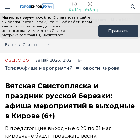
Новостной портал "Город Киров"
Поиск
Навигация сайта
82,17
94,84
Мы используем cookie.
Оставаясь на сайте,
Выборы - 2026
Все новости
Мы в Telegram
Мы в MAX
Н
вы соглашаетесь с тем, что мы обрабатываем
ваши персональные данные с
использованием метрик Яндекс
Принять
Метрика,top.mail.ru, LiveInternet.
Главная
Лента новостей
Вятская Свистопляска и праздник русской березки: афиша мероприятий в выходные в Кирове (6+)
ОБЩЕСТВО
28 май 2026, 12:02
6+
Теги:
#Афиша мероприятий
#Новости Кирова
Вятская Свистопляска и
праздник русской березки:
афиша мероприятий в выходные
в Кирове (6+)
В предстоящие выходные с 29 по 31 мая
кировчане будут провожать весну.