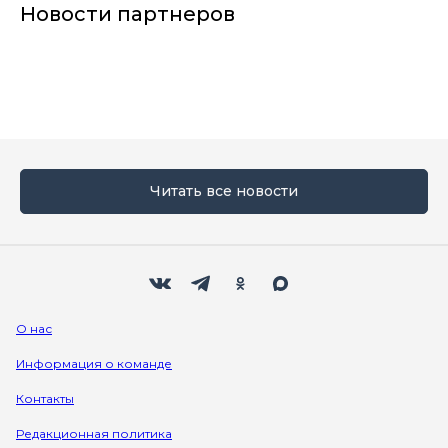
Новости партнеров
Читать все новости
Мы в социальных сетях
Вконтакте
Телеграм
Одноклассники
Max
О нас
Информация о команде
Контакты
Редакционная политика