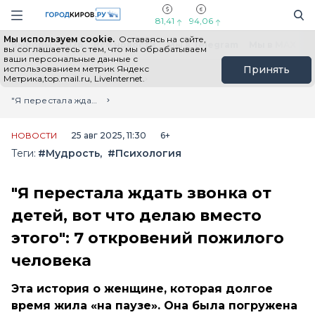
Новостной портал "Город Киров"
Поиск
Навигация сайта
81,41
94,06
Мы используем cookie.
Оставаясь на сайте,
Выборы - 2026
Все новости
Мы в Telegram
Мы в MAX
Н
вы соглашаетесь с тем, что мы обрабатываем
ваши персональные данные с
использованием метрик Яндекс
Принять
Метрика,top.mail.ru, LiveInternet.
Главная
Лента новостей
"Я перестала ждать звонка от детей, вот что делаю вместо этого": 7 откровений пожилого человека
НОВОСТИ
25 авг 2025, 11:30
6+
Теги:
#Мудрость
#Психология
"Я перестала ждать звонка от
детей, вот что делаю вместо
этого": 7 откровений пожилого
человека
Эта история о женщине, которая долгое
время жила «на паузе». Она была погружена