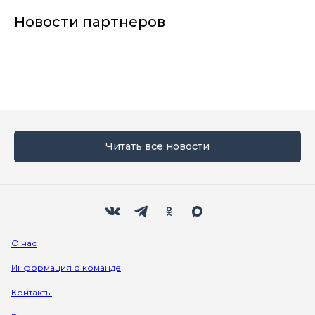
Новости партнеров
Читать все новости
Мы в социальных сетях
Вконтакте
Телеграм
Одноклассники
Max
О нас
Информация о команде
Контакты