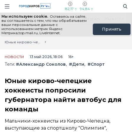
Новостной портал "Город Киров"
Поиск
Навигация сайта
82,17
94,84
Мы используем cookie.
Оставаясь на сайте,
Выборы - 2026
Все новости
Мы в Telegram
Мы в MAX
Н
вы соглашаетесь с тем, что мы обрабатываем
ваши персональные данные с
использованием метрик Яндекс
Принять
Метрика,top.mail.ru, LiveInternet.
Главная
Лента новостей
Юные кирово-чепецкие хоккеисты попросили губернатора найти автобус для команды
НОВОСТИ
13 май 2026, 18:06
16+
Теги:
#Александр Соколов
#Дети
#Спорт
Юные кирово-чепецкие
хоккеисты попросили
губернатора найти автобус для
команды
Мальчики-хоккеисты из Кирово-Чепецка,
выступающие за спортшколу "Олимпия",