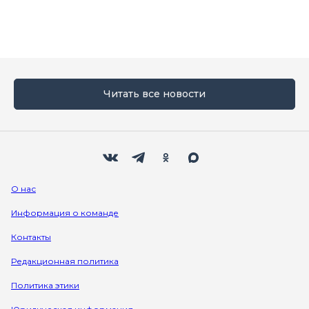
Читать все новости
Мы в социальных сетях
Вконтакте
Телеграм
Одноклассники
Max
О нас
Информация о команде
Контакты
Редакционная политика
Политика этики