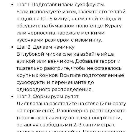
Шаг 1. Подготавливаем сухофрукты.
Если используете изюм, залейте его тёплой
водой на 10–15 минут, затем слейте воду и
обсушите на бумажном полотенце. Курагу
или чернослив нарежьте мелкими
кусочками размером с изюминку.
Шаг 2. Делаем начинку.
В глубокой миске слегка взбейте яйца
вилкой или венчиком. Добавьте творог и
тщательно разотрите, чтобы не оставалось
крупных комков. Всыпьте подготовленные
сухофрукты и перемешайте до
однородного распределения.
Шаг 3. Формируем рулет.
Лист лаваша расстелите на столе (или сразу
на пергаменте). Равномерно распределите
творожную начинку по всей поверхности,
оставляя свободными 2–3 сантиметра с
одного края для склейки. Плотно сверните