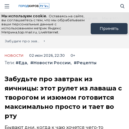
Новостной портал "Город Киров"
Поиск
Навигация сайта
Мы используем cookie.
Оставаясь на сайте,
Выборы - 2026
Все новости
Мы в Telegram
Мы в MAX
Н
вы соглашаетесь с тем, что мы обрабатываем
ваши персональные данные с
использованием метрик Яндекс
Принять
Метрика,top.mail.ru, LiveInternet.
Главная
Лента новостей
Забудьте про завтрак из яичницы: этот рулет из лаваша с творогом и изюмом готовится максимально просто и тает во рту
НОВОСТИ
02 июн 2026, 22:30
0+
Теги:
#Еда
#Новости России
#Рецепты
Забудьте про завтрак из
яичницы: этот рулет из лаваша с
творогом и изюмом готовится
максимально просто и тает во
рту
Бывают дни, когда к чаю хочется чего-то