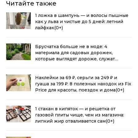
Читайте также
1 ложка в шампунь — и волосы пышные
как у льва и чистые до 5 дней: летний
лайфхак
(0+)
Брусчатка больше не в моде: 4
материала для садовых дорожек,
которые выглядят дороже, служат
дольше и не зарастают травой
(0+)
Наклейки за 69 ₽, серьги за 249 ₽ и
гуаша за 199 ₽: 8 полезных находок из Fix
Price для красоты, поездок и дома
(0+)
1 стакан в кипяток — и решетка от
газовой плиты чище, чем из магазина:
липкий жир отваливается сам
(0+)