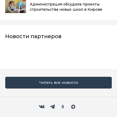
Администрация обсудила проекты
строительства новых школ в Кирове
Новости партнеров
Читать все новости
Мы в социальных сетях
Вконтакте
Телеграм
Одноклассники
Max