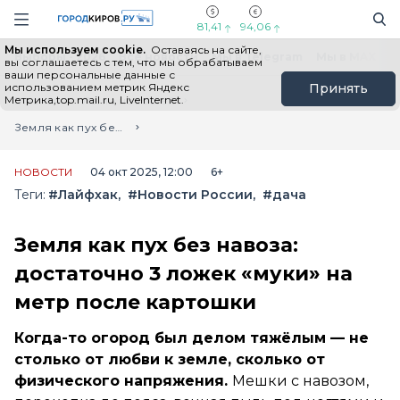
Новостной портал "Город Киров"
Поиск
Навигация сайта
81,41
94,06
Мы используем cookie.
Оставаясь на сайте,
Выборы - 2026
Все новости
Мы в Telegram
Мы в MAX
Н
вы соглашаетесь с тем, что мы обрабатываем
ваши персональные данные с
использованием метрик Яндекс
Принять
Метрика,top.mail.ru, LiveInternet.
Главная
Лента новостей
Земля как пух без навоза: достаточно 3 ложек «муки» на метр после картошки
НОВОСТИ
04 окт 2025, 12:00
6+
Теги:
#Лайфхак
#Новости России
#дача
Земля как пух без навоза:
достаточно 3 ложек «муки» на
метр после картошки
Когда-то огород был делом тяжёлым — не
столько от любви к земле, сколько от
физического напряжения.
Мешки с навозом,