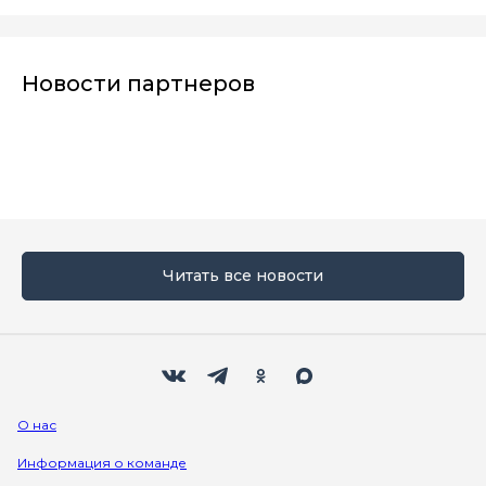
Новости партнеров
Читать все новости
Мы в социальных сетях
Вконтакте
Телеграм
Одноклассники
Max
О нас
Информация о команде