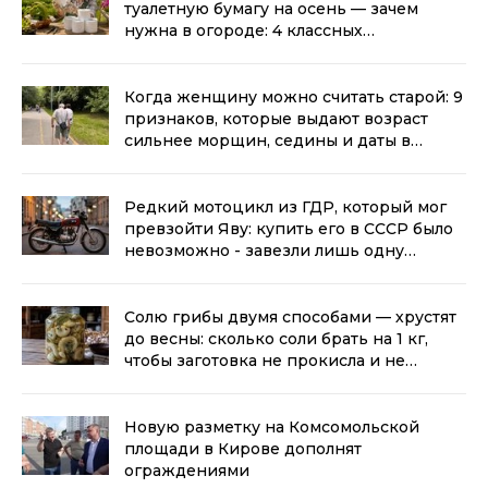
туалетную бумагу на осень — зачем
нужна в огороде: 4 классных
лайфхака
(0+)
Когда женщину можно считать старой: 9
признаков, которые выдают возраст
сильнее морщин, седины и даты в
паспорте
(0+)
Редкий мотоцикл из ГДР, который мог
превзойти Яву: купить его в СССР было
невозможно - завезли лишь одну
партию
(0+)
Солю грибы двумя способами — хрустят
до весны: сколько соли брать на 1 кг,
чтобы заготовка не прокисла и не
заплесневела
(0+)
Новую разметку на Комсомольской
площади в Кирове дополнят
ограждениями