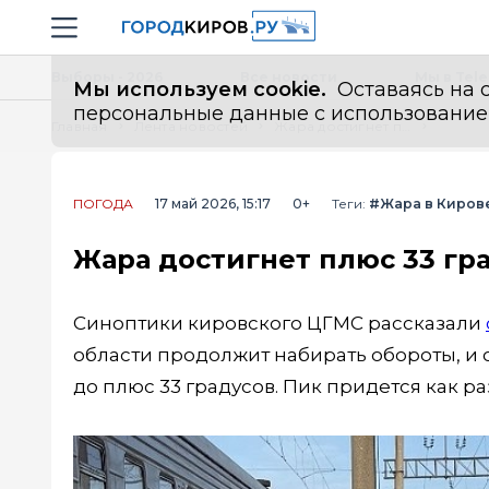
Новостной портал "Город Киров"
Навигация сайта
Выборы - 2026
Все новости
Мы в Tel
Мы используем cookie.
Оставаясь на с
персональные данные с использованием м
Главная
Лента новостей
Жара достигнет плюс 33 градусов в Кировской области
ПОГОДА
17 май 2026, 15:17
0+
Теги:
#Жара в Киров
Жара достигнет плюс 33 гр
Синоптики кировского ЦГМС рассказали
области продолжит набирать обороты, и 
до плюс 33 градусов. Пик придется как ра