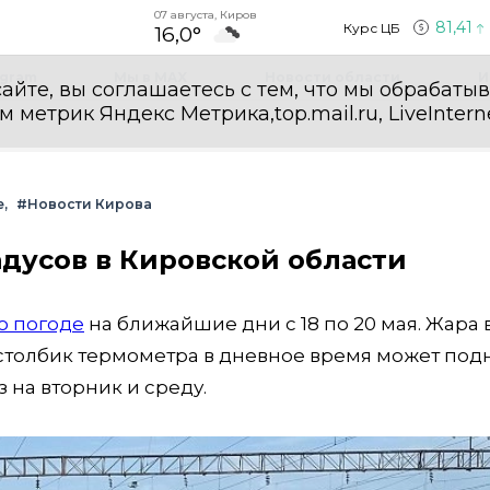
07 августа, Киров
81,41
Курс ЦБ
16,0°
egram
Мы в MAX
Новости области
И
айте, вы соглашаетесь с тем, что мы обрабаты
етрик Яндекс Метрика,top.mail.ru, LiveInterne
е
#Новости Кирова
адусов в Кировской области
о погоде
на ближайшие дни с 18 по 20 мая. Жара 
столбик термометра в дневное время может под
з на вторник и среду.