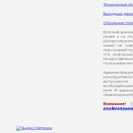
Технические т
Выходные данн
Обзорные стат
Вся информация
праве и не по
распространен
может не сов
персонажей пуб
«На информац
предоставлени
пользователей 
Администрация
конструктивнос
допускаются
возбуждающие 
теме. IP-адрес
правоохраните
Внимание!
Со
конфиденциал