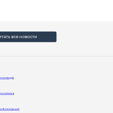
итать все новости
 команде
политика
информация