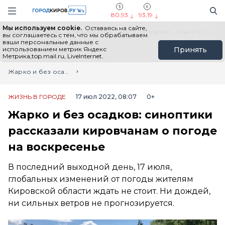
Новостной портал "Город Киров"
Поиск
Навигация сайта
80,93
93,19
Мы используем cookie.
Оставаясь на сайте,
Выборы - 2026
Все новости
Мы в Telegram
Мы в MAX
Н
вы соглашаетесь с тем, что мы обрабатываем
ваши персональные данные с
использованием метрик Яндекс
Принять
Метрика,top.mail.ru, LiveInternet.
Главная
Лента новостей
Жарко и без осадков: синоптики рассказали кировчанам о погоде на воскресенье
ЖИЗНЬ В ГОРОДЕ
17 июл 2022, 08:07
0+
Жарко и без осадков: синоптики
рассказали кировчанам о погоде
на воскресенье
В последний выходной день, 17 июля,
глобальных изменений от погоды жителям
Кировской области ждать не стоит. Ни дождей,
ни сильных ветров не прогнозируется.