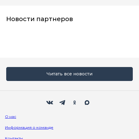
Новости партнеров
Читать все новости
Мы в социальных сетях
Вконтакте
Телеграм
Одноклассники
Max
О нас
Информация о команде
Контакты