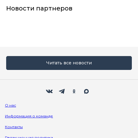
Новости партнеров
Читать все новости
Мы в социальных сетях
Вконтакте
Телеграм
Одноклассники
Max
О нас
Информация о команде
Контакты
Редакционная политика