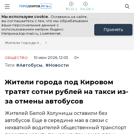
Новостной портал "Город Киров"
Поиск
Навигация сайта
81,41
94,06
Мы используем cookie.
Оставаясь на сайте,
Выборы - 2026
Все новости
Мы в Telegram
Мы в MAX
Н
вы соглашаетесь с тем, что мы обрабатываем
ваши персональные данные с
использованием метрик Яндекс
Принять
Метрика,top.mail.ru, LiveInternet.
Главная
Лента новостей
Жители города под Кировом тратят сотни рублей на такси из-за отмены автобусов
ОБЩЕСТВО
10 июн 2026, 12:05
0+
Теги:
#Автобусы
#Новости
Жители города под Кировом
тратят сотни рублей на такси из-
за отмены автобусов
Жителей Белой Холуницы оставили без
автобусов. Еще в середине мая в связи с
нехваткой водителей общественный транспорт