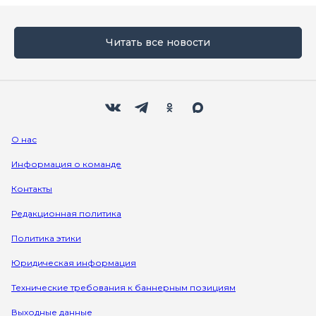
Читать все новости
Мы в социальных сетях
Вконтакте
Телеграм
Одноклассники
Max
О нас
Информация о команде
Контакты
Редакционная политика
Политика этики
Юридическая информация
Технические требования к баннерным позициям
Выходные данные