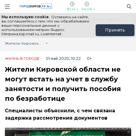
Новостной портал "Город Киров"
Поиск
Навигация сайта
81,41
94,06
Мы используем cookie.
Оставаясь на сайте,
Выборы - 2026
Все новости
Мы в Telegram
Мы в MAX
Н
вы соглашаетесь с тем, что мы обрабатываем
ваши персональные данные с
использованием метрик Яндекс
Принять
Метрика,top.mail.ru, LiveInternet.
Главная
Лента новостей
Жители Кировской области не могут встать на учет в службу занятости и получить пособия по безработице
ЖИЗНЬ В ГОРОДЕ
01 май 2020, 10:22
0+
Жители Кировской области не
могут встать на учет в службу
занятости и получить пособия
по безработице
Специалисты объяснили, с чем связана
задержка рассмотрения документов