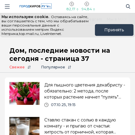
Новостной портал "Город Киров"
Поиск
Навигация сайта
82,17
94,84
Мы используем cookie.
Оставаясь на сайте,
Выборы - 2026
Все новости
Мы в Telegram
Мы в MAX
Н
вы соглашаетесь с тем, что мы обрабатываем
ваши персональные данные с
использованием метрик Яндекс
Принять
Метрика,top.mail.ru, LiveInternet.
Главная
# Дом
Дом, последние новости на
сегодня - страница 37
Свежее
Популярное
Для пышного цветения декабристу -
обязательно: 2 метода, после
которых растение начнет "пулять"
бутонами
07.10.25, 19:15
Ставлю стакан с солью в каждую
комнату - и прыгаю от счастья:
хитрость от горничной, которая