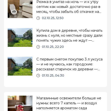
Рюмка в унитаз на ночь — и к утру
септик как новый: достаточно раз в
месяц, чтобы забыть об откачке на
годы
02.10.25, 12:50
Купила дом в деревне, чтобы начать
жизнь с нуля, но местные сразу дали
понять: чужих здесь не ждут —
причины поняла позже
01.10.25, 22:20
С первым снегом покупаю 3 л уксуса
— и не мучаюсь, как городские:
рассказал старичок из деревни —
дома спокойно всю зиму
01.10.25, 04:30
Магазинные освежители больше не
нужны: всего 7 капель — и воздух
наполняется ароматом сада