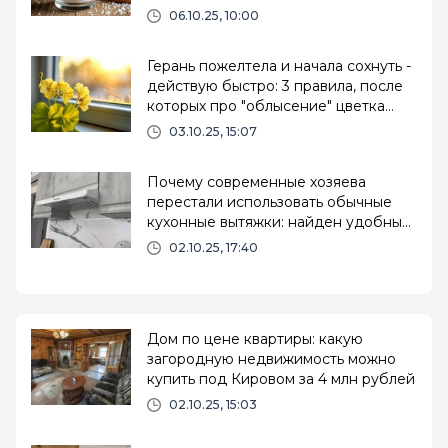
меняет атмосферу в доме
06.10.25, 10:00
Герань пожелтела и начала сохнуть -
действую быстро: 3 правила, после
которых про "облысение" цветка
можно забыть
03.10.25, 15:07
Почему современные хозяева
перестали использовать обычные
кухонные вытяжки: найден удобный
и эффективный вариант
02.10.25, 17:40
Дом по цене квартиры: какую
загородную недвижимость можно
купить под Кировом за 4 млн рублей
02.10.25, 15:03