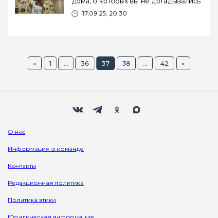
дома, о которых вы не догадывались
17.09.25, 20:30
«
1
...
36
37
38
...
42
»
Мы в социальных сетях
Вконтакте
Телеграм
Одноклассники
Max
О нас
Информация о команде
Контакты
Редакционная политика
Политика этики
Юридическая информация