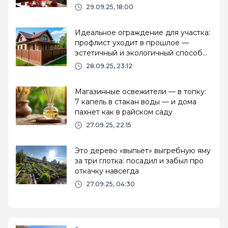
29.09.25, 18:00
Идеальное ограждение для участка:
профлист уходит в прошлое —
эстетичный и экологичный способ
изолироваться от соседей
28.09.25, 23:12
Магазинные освежители — в топку:
7 капель в стакан воды — и дома
пахнет как в райском саду
27.09.25, 22:15
Это дерево «выпьет» выгребную яму
за три глотка: посадил и забыл про
откачку навсегда
27.09.25, 04:30