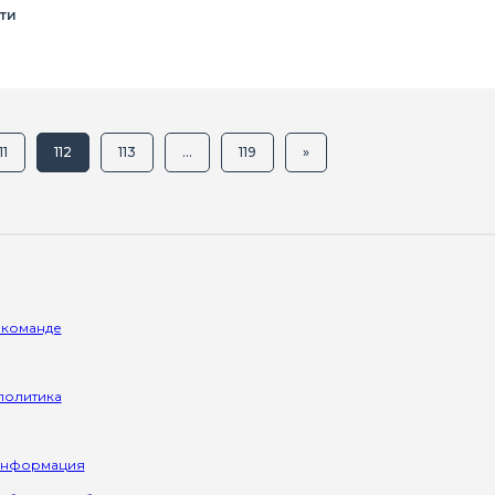
ти
11
112
113
...
119
»
 команде
политика
информация