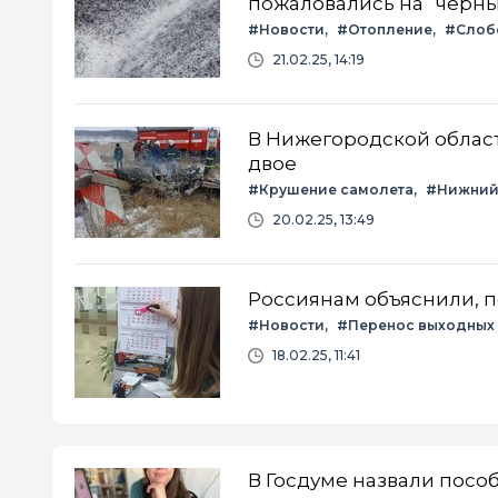
пожаловались на “черны
#Новости
#Отопление
#Слоб
21.02.25, 14:19
В Нижегородской облас
двое
#Крушение самолета
#Нижний
20.02.25, 13:49
Россиянам объяснили, п
#Новости
#Перенос выходных
18.02.25, 11:41
В Госдуме назвали пособ