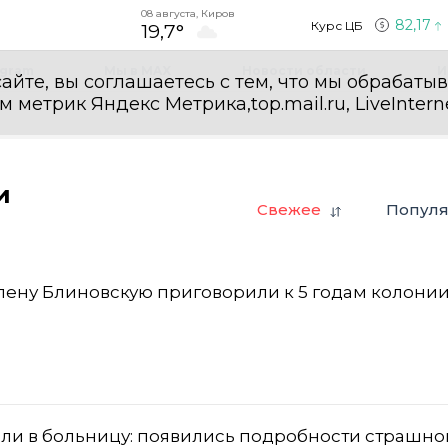
08 августа, Киров
82,17
Курс ЦБ
19,7°
egram
Мы в MAX
Новости области
И
айте, вы соглашаетесь с тем, что мы обрабаты
етрик Яндекс Метрика,top.mail.ru, LiveInterne
и
Свежее
Попул
лену Блиновскую приговорили к 5 годам колони
али в больницу: появились подробности страшно