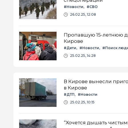
спецоперации
#Новости
#СВО
26.02.25, 12:08
Пропавшую 15-летнюю де
Кирове
#Дети
#Новости
#Поиск люд
25.02.25, 14:28
В Кирове вынесли приго
в Кирове
#ДТП
#Новости
25.02.25, 10:15
“Хочется дышать чистым 