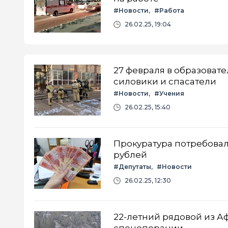
#Новости
#Работа
26.02.25, 19:04
27 февраля в образоват
силовики и спасатели
#Новости
#Учения
26.02.25, 15:40
Прокуратура потребовала
рублей
#Депутаты
#Новости
26.02.25, 12:30
22-летний рядовой из А