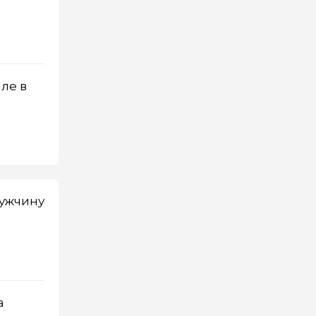
ле в
мужчину
а