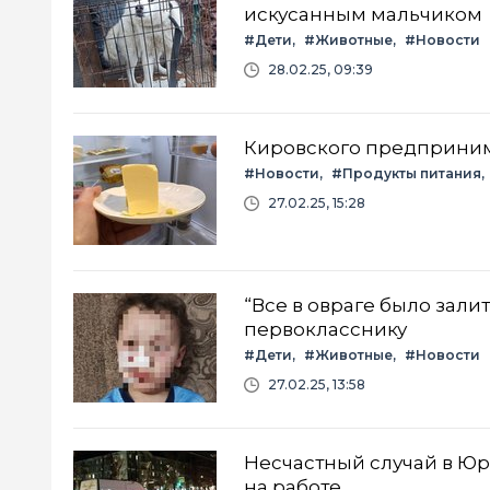
искусанным мальчиком
#Дети
#Животные
#Новости
28.02.25, 09:39
Кировского предприним
#Новости
#Продукты питания
27.02.25, 15:28
“Все в овраге было зали
первокласснику
#Дети
#Животные
#Новости
27.02.25, 13:58
Несчастный случай в Юр
на работе