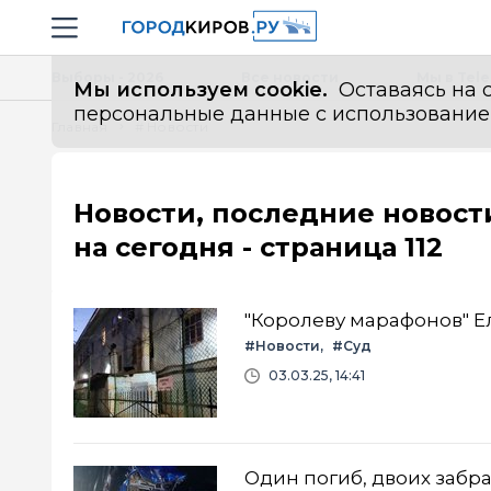
Новостной портал "Город Киров"
Навигация сайта
Выборы - 2026
Все новости
Мы в Tel
Мы используем cookie.
Оставаясь на с
персональные данные с использованием м
Главная
# Новости
Новости, последние новост
на сегодня - страница 112
"Королеву марафонов" Е
#Новости
#Суд
03.03.25, 14:41
Один погиб, двоих забр