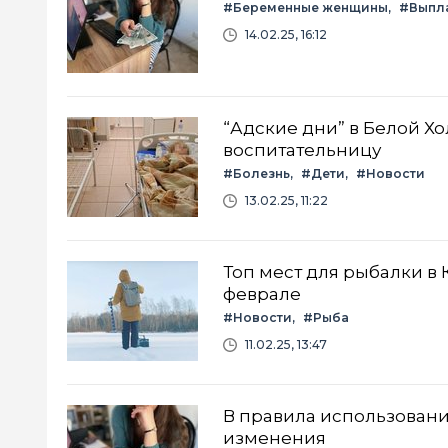
#Беременные женщины
#Выпл
14.02.25, 16:12
“Адские дни” в Белой Хо
воспитательницу
#Болезнь
#Дети
#Новости
13.02.25, 11:22
Топ мест для рыбалки в 
феврале
#Новости
#Рыба
11.02.25, 13:47
В правила использовани
изменения