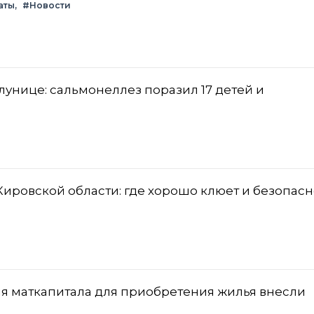
аты
#Новости
лунице: сальмонеллез поразил 17 детей и
Кировской области: где хорошо клюет и безопасн
я маткапитала для приобретения жилья внесли