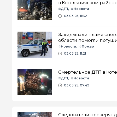
в Котельничском район
#ДТП
#Новости
03.03.25, 11:32
Закидывали пламя снего
области помогли потуши
#Новости
#Пожар
03.03.25, 11:21
Смертельное ДТП в Коте
#ДТП
#Новости
03.03.25, 07:49
Следователи проверят д