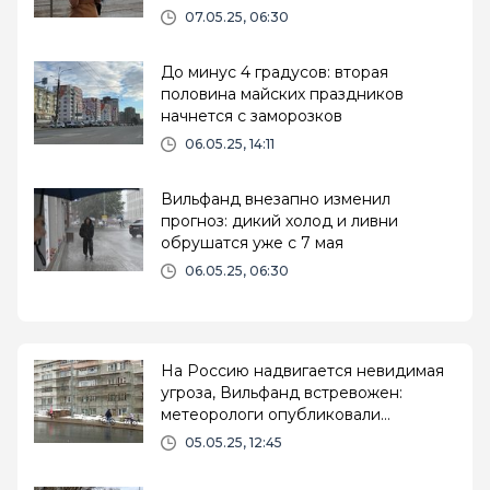
07.05.25, 06:30
До минус 4 градусов: вторая
половина майских праздников
начнется с заморозков
06.05.25, 14:11
Вильфанд внезапно изменил
прогноз: дикий холод и ливни
обрушатся уже с 7 мая
06.05.25, 06:30
На Россию надвигается невидимая
угроза, Вильфанд встревожен:
метеорологи опубликовали
пугающий прогноз на лето 2025
05.05.25, 12:45