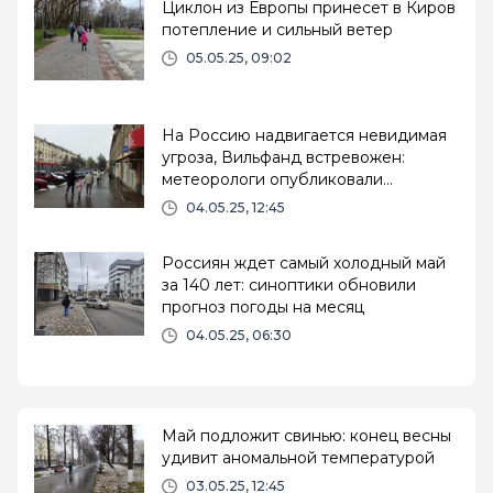
Циклон из Европы принесет в Киров
потепление и сильный ветер
05.05.25, 09:02
На Россию надвигается невидимая
угроза, Вильфанд встревожен:
метеорологи опубликовали
пугающий прогноз на лето 2025 года
04.05.25, 12:45
Россиян ждет самый холодный май
за 140 лет: синоптики обновили
прогноз погоды на месяц
04.05.25, 06:30
Май подложит свинью: конец весны
удивит аномальной температурой
03.05.25, 12:45