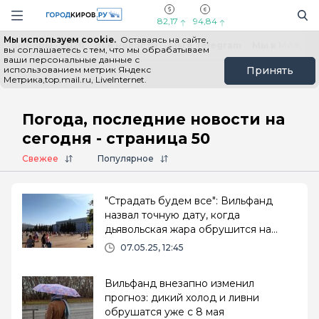
Новостной портал "Город Киров"
Поиск
Навигация сайта
82,17
94,84
Мы используем cookie.
Оставаясь на сайте,
Выборы - 2026
Все новости
Мы в Telegram
Мы в MAX
Н
вы соглашаетесь с тем, что мы обрабатываем
ваши персональные данные с
использованием метрик Яндекс
Принять
Метрика,top.mail.ru, LiveInternet.
Главная
# Погода
Погода, последние новости на
сегодня - страница 50
Свежее
Популярное
"Страдать будем все": Вильфанд
назвал точную дату, когда
дьявольская жара обрушится на
Россию
07.05.25, 12:45
Вильфанд внезапно изменил
прогноз: дикий холод и ливни
обрушатся уже с 8 мая