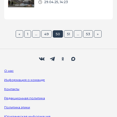
29.04.25, 14:23
«
1
...
49
50
51
...
53
»
Мы в социальных сетях
Вконтакте
Телеграм
Одноклассники
Max
О нас
Информация о команде
Контакты
Редакционная политика
Политика этики
Юридическая информация