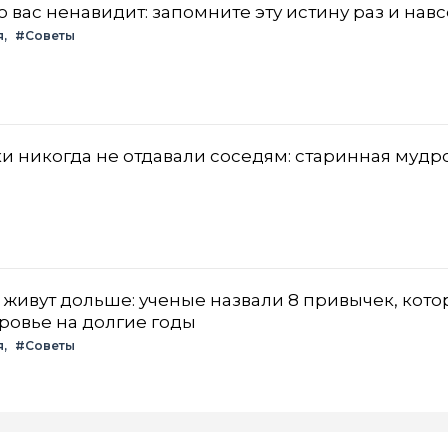
то вас ненавидит: запомните эту истину раз и нав
я
#Советы
и никогда не отдавали соседям: старинная мудро
живут дольше: ученые назвали 8 привычек, кот
ровье на долгие годы
я
#Советы