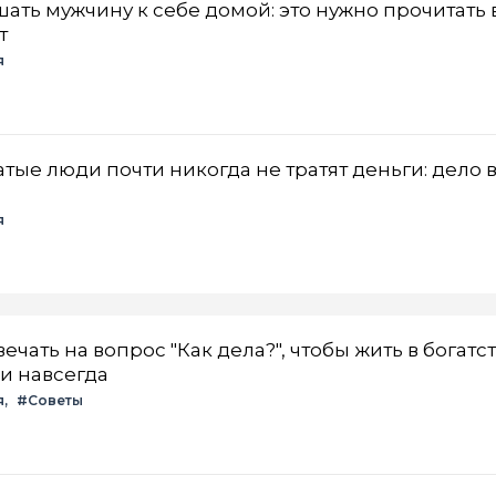
ать мужчину к себе домой: это нужно прочитать
т
я
атые люди почти никогда не тратят деньги: дело 
я
чать на вопрос "Как дела?", чтобы жить в богатст
 и навсегда
я
#Советы