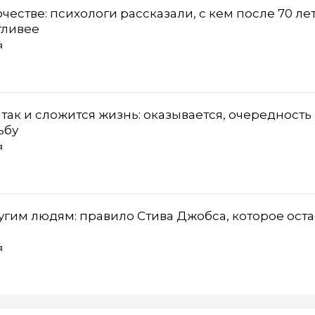
очестве: психологи рассказали, с кем после 70 ле
тливее
я
 так и сложится жизнь: оказывается, очередность
ьбу
я
угим людям: правило Стива Джобса, которое оста
я