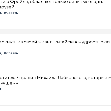
ению Фрейда, обладают только сильные люди:
друзей
я
#Советы
ркнуть из своей жизни: китайская мудрость ока
а
я
#Советы
хотите»: 7 правил Михаила Лабковского, которые 
 лучшему
я