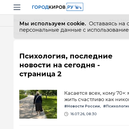
Новостной портал "Город Киров"
Навигация сайта
Выборы - 2026
Все новости
Мы в Tel
Мы используем cookie.
Оставаясь на с
персональные данные с использованием м
Главная
# Психология
Психология, последние
новости на сегодня -
страница 2
Касается всех, кому 70+
жить счастливо как нико
#Новости России
#Психологи
16.07.26, 08:30