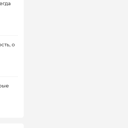
сегда
сть, о
орые