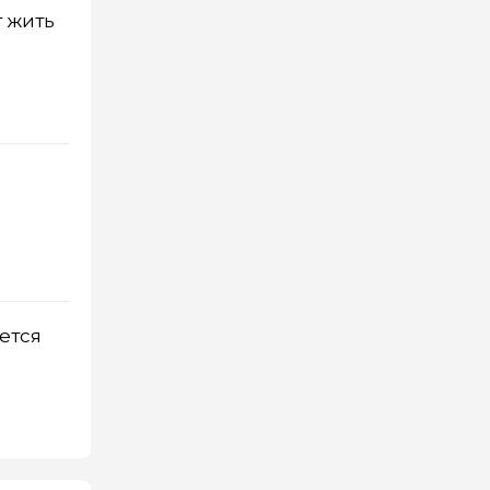
т жить
ется