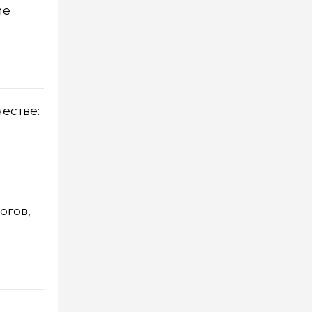
ие
естве:
огов,