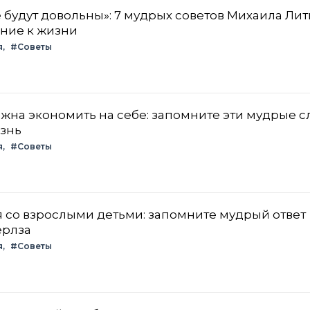
 будут довольны»: 7 мудрых советов Михаила Лит
ние к жизни
я
#Советы
на экономить на себе: запомните эти мудрые с
изнь
я
#Советы
 со взрослыми детьми: запомните мудрый ответ
ерлза
я
#Советы