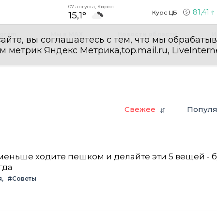
07 августа, Киров
81,41
Курс ЦБ
15,1°
egram
Мы в MAX
Новости области
И
айте, вы соглашаетесь с тем, что мы обрабаты
етрик Яндекс Метрика,top.mail.ru, LiveInterne
Свежее
Попул
: меньше ходите пешком и делайте эти 5 вещей - 
гда
я
#Советы