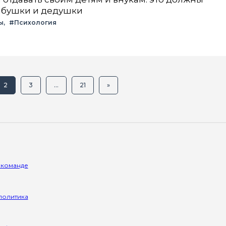
бабушки и дедушки
ы
#Психология
2
3
...
21
»
 команде
политика