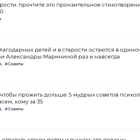
арости: прочтите это пронзительное стихотворен
60
я
агодарных детей и в старости остаются в одиноч
и Александры Марининой раз и навсегда
я
#Советы
, чтобы прожить дольше: 5 мудрых советов психол
сем, кому за 35
я
#Советы
 отдавать своим детям и внукам: это должны