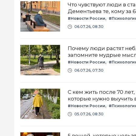
Что чувствуют люди в ст
Дементьева те, кому за 
#Новости России
#Психологи
06.07.26, 08:30
Почему люди растят небл
запомните мудрые мысл
#Новости России
#Психологи
06.07.26, 07:30
С кем жить после 70 лет
которые нужно выучить в
#Новости России
#Психологи
05.07.26, 08:30
5 вещей, которые нельзя