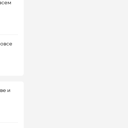
 всем
вовсе
ве и