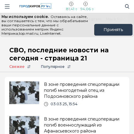
Новостной портал "Город Киров"
Поиск
Навигация сайта
81,41
94,06
Мы используем cookie.
Оставаясь на сайте,
Выборы - 2026
Все новости
Мы в Telegram
Мы в MAX
Н
вы соглашаетесь с тем, что мы обрабатываем
ваши персональные данные с
использованием метрик Яндекс
Принять
Метрика,top.mail.ru, LiveInternet.
Главная
# СВО
СВО, последние новости на
сегодня - страница 21
Свежее
Популярное
В зоне проведения спецоперации
погиб многодетный отец из
Подосиновского района
03.03.25, 15:54
В зоне проведения спецоперации
погиб военнослужащий из
Афанасьевского района