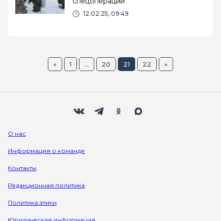
спецоперации
12.02.25, 09:49
«
1
...
20
21
22
»
Мы в социальных сетях
Вконтакте
Телеграм
Одноклассники
Max
О нас
Информация о команде
Контакты
Редакционная политика
Политика этики
Юридическая информация