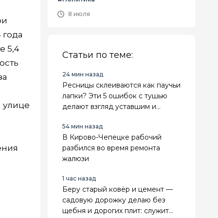
8 июля
ри
 года
е 5,4
Статьи по теме:
ость
24 мин назад
за
Ресницы склеиваются как паучьи
лапки? Эти 5 ошибок с тушью
а улице
делают взгляд уставшим и
визуально прибавляют возраст
54 мин назад
В Кирово-Чепецке рабочий
ения
разбился во время ремонта
жалюзи
1 час назад
Беру старый ковёр и цемент —
садовую дорожку делаю без
щебня и дорогих плит: служит