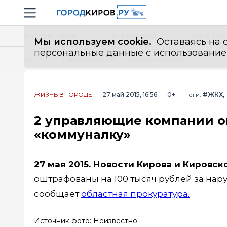
Новостной портал "Город Киров"
Навигация сайта
Выборы - 2026
Все новости
Мы в Tel
Мы используем cookie.
Оставаясь на с
персональные данные с использованием м
Главная
Лента новостей
2 управляющие компании оштрафовали за завышение платы за «коммуналку»
ЖИЗНЬ В ГОРОДЕ
27 май 2015, 16:56
0+
Теги:
#ЖКХ
2 управляющие компании о
«коммуналку»
27 мая 2015. Новости Кирова и Кировск
оштрафованы на 100 тысяч рублей за на
сообщает
областная прокуратура.
Источник фото: Неизвестно