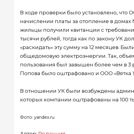
В ходе проверки было установлено, что 
начислении платы за отопление в домах №
жильцы получили квитанции с требование
тысячи рублей, тогда как по закону УК 
«раскидать» эту сумму на 12 месяцев. Б
общедомовую электроэнергии. Так, объе
пользования был завышен более чем в 3 
Попова было оштрафовано и ООО «Вятка У
В отношении УК были возбуждены админ
которых компании оштрафованы на 100 ты
Фото: yandex.ru
Автор:
Редакция