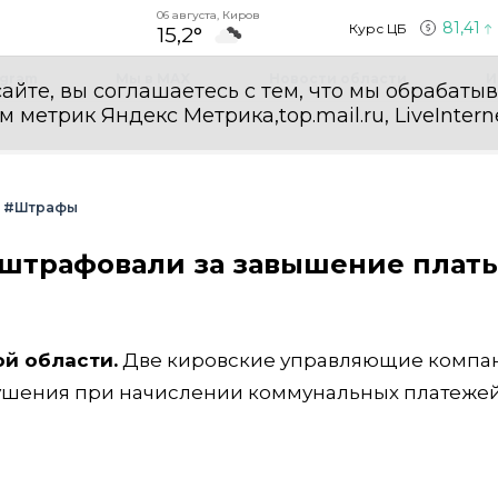
06 августа, Киров
81,41
Курс ЦБ
15,2°
egram
Мы в MAX
Новости области
И
айте, вы соглашаетесь с тем, что мы обрабаты
етрик Яндекс Метрика,top.mail.ru, LiveInterne
#Штрафы
штрафовали за завышение платы
ой области.
Две кировские управляющие компа
рушения при начислении коммунальных платежей