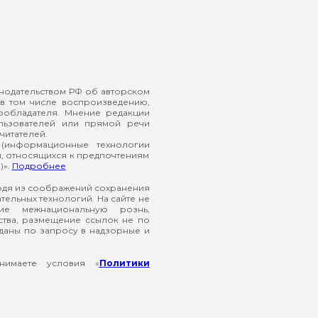
онодательством РФ об авторском
в том числе воспроизведению,
ообладателя. Мнение редакции
ользователей или прямой речи
читателей.
(информационные технологии
й, относящихся к предпочтениям
)».
Подробнее
ходя из соображений сохранения
ельных технологий. На сайте не
ие межнациональную рознь,
ства, размещение ссылок не по
еданы по запросу в надзорные и
нимаете условия «
Политики