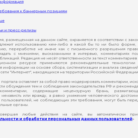
информация
ребования к баннерным позициям
ые
ьи и пресс-релизы
, размещенная на данном сайте, охраняется в соответствии с зак
длежит использованию кем-либо в какой бы то ни было форме, 
ию, переработке не иначе как с письменного разрешения прав
падать с мнениями, высказанными в интервью, комментариях п
ликаций. Редакция не несёт ответственности за текст комментариев 
ионном ресурсе применяются рекомендательные технологии 
я информации на основе сбора, систематизации и анализа сведени
сети "Интернет", находящихся на территории Российской Федерации
 портала оставляет за собой право модерировать комментарии, ис
ти обсуждения тем и соблюдения законодательства РФ и рекомендат
 комментарии, содержащие нецензурную брань, разжигающ
ненависть или вражду, а равно унижение человеческого достоин
а пользователей, не соблюдающих эти требования, могут быть пер
льные органы.
вершая любые действия на сайте, вы автоматически при
ьности и обработки персональных данных пользователей
»