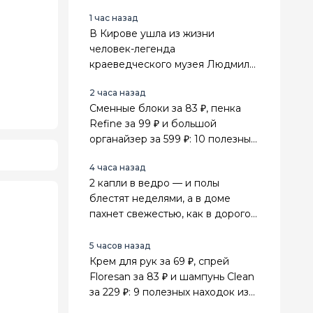
прочно, а расходы почти
1 час назад
нулевые
В Кирове ушла из жизни
человек-легенда
краеведческого музея Людмила
Сенникова
2 часа назад
Сменные блоки за 83 ₽, пенка
Refine за 99 ₽ и большой
органайзер за 599 ₽: 10 полезных
находок из Fix Price для дома
4 часа назад
2 капли в ведро — и полы
блестят неделями, а в доме
пахнет свежестью, как в дорогом
спа-салоне
5 часов назад
Крем для рук за 69 ₽, спрей
Floresan за 83 ₽ и шампунь Clean
за 229 ₽: 9 полезных находок из
Fix Price для себя и дома