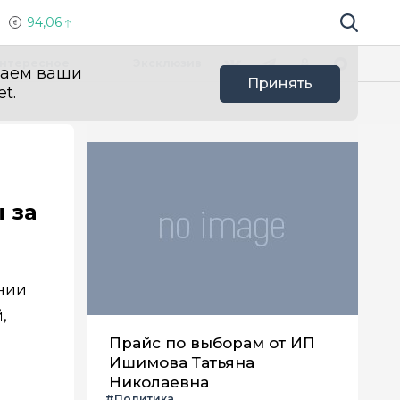
94,06
Поиск по 
Мы в социальных сетях
Вконтакте
Телеграм
Одноклассники
Max
нтересное
Эксклюзив
ваем ваши
Принять
t.
 за
нии
,
Прайс по выборам от ИП
Ишимова Татьяна
Николаевна
#Политика