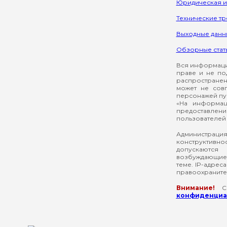
Юридическая 
Технические т
Выходные данн
Обзорные стат
Вся информация
праве и не по
распространен
может не сов
персонажей пуб
«На информац
предоставлени
пользователей 
Администрация
конструктивнос
допускаются
возбуждающие 
теме. IP-адрес
правоохраните
Внимание!
Со
конфиденциал