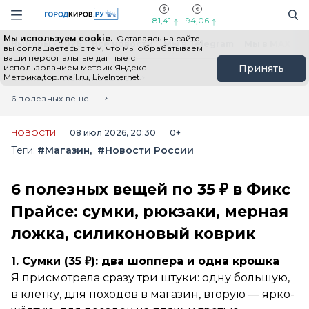
Новостной портал "Город Киров"
Поиск
Навигация сайта
81,41
94,06
Мы используем cookie.
Оставаясь на сайте,
Выборы - 2026
Все новости
Мы в Telegram
Мы в MAX
Н
вы соглашаетесь с тем, что мы обрабатываем
ваши персональные данные с
использованием метрик Яндекс
Принять
Метрика,top.mail.ru, LiveInternet.
Главная
Лента новостей
6 полезных вещей по 35 ₽ в Фикс Прайсе: сумки, рюкзаки, мерная ложка, силиконовый коврик
НОВОСТИ
08 июл 2026, 20:30
0+
Теги:
#Магазин
#Новости России
6 полезных вещей по 35 ₽ в Фикс
Прайсе: сумки, рюкзаки, мерная
ложка, силиконовый коврик
1. Сумки (35 ₽): два шоппера и одна крошка
Я присмотрела сразу три штуки: одну большую,
в клетку, для походов в магазин, вторую — ярко-