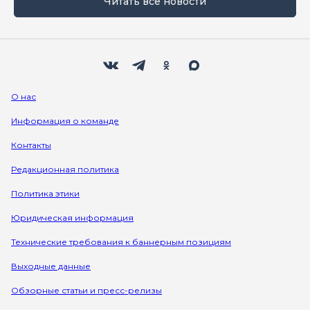
Читать все новости
Мы в социальных сетях
Вконтакте
Телеграм
Одноклассники
Max
О нас
Информация о команде
Контакты
Редакционная политика
Политика этики
Юридическая информация
Технические требования к баннерным позициям
Выходные данные
Обзорные статьи и пресс-релизы