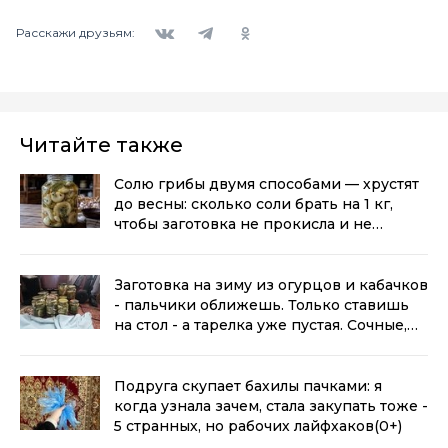
Вконтакте
Telegram
Одноклассники
Расскажи друзьям:
Читайте также
Солю грибы двумя способами — хрустят
до весны: сколько соли брать на 1 кг,
чтобы заготовка не прокисла и не
заплесневела
(0+)
Заготовка на зиму из огурцов и кабачков
- пальчики оближешь. Только ставишь
на стол - а тарелка уже пустая. Сочные,
хрустящие, пикантные
(0+)
Подруга скупает бахилы пачками: я
когда узнала зачем, стала закупать тоже -
5 странных, но рабочих лайфхаков
(0+)