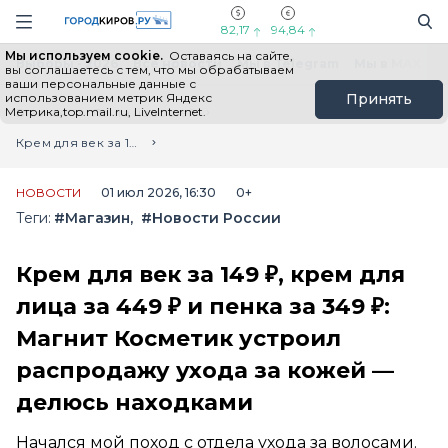
Новостной портал "Город Киров"
Поиск
Навигация сайта
82,17
94,84
Мы используем cookie.
Оставаясь на сайте,
Выборы - 2026
Все новости
Мы в Telegram
Мы в MAX
Н
вы соглашаетесь с тем, что мы обрабатываем
ваши персональные данные с
использованием метрик Яндекс
Принять
Метрика,top.mail.ru, LiveInternet.
Главная
Лента новостей
Крем для век за 149 ₽, крем для лица за 449 ₽ и пенка за 349 ₽: Магнит Косметик устроил распродажу ухода за кожей — делюсь находками
НОВОСТИ
01 июл 2026, 16:30
0+
Теги:
#Магазин
#Новости России
Крем для век за 149 ₽, крем для
лица за 449 ₽ и пенка за 349 ₽:
Магнит Косметик устроил
распродажу ухода за кожей —
делюсь находками
Начался мой поход с отдела ухода за волосами.