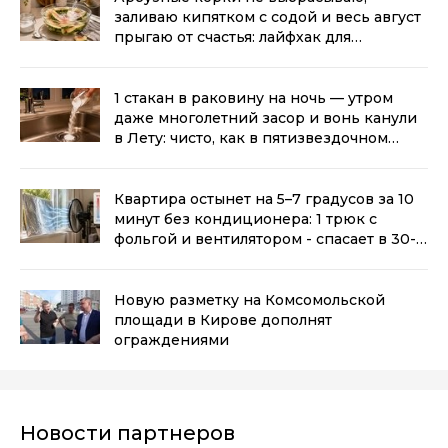
заливаю кипятком с содой и весь август
прыгаю от счастья: лайфхак для
лентяек
(0+)
1 стакан в раковину на ночь — утром
даже многолетний засор и вонь канули
в Лету: чисто, как в пятизвездочном
отеле
(0+)
Квартира остынет на 5–7 градусов за 10
минут без кондиционера: 1 трюк с
фольгой и вентилятором - спасает в 30-
градусную жару
(0+)
Новую разметку на Комсомольской
площади в Кирове дополнят
ограждениями
Новости партнеров