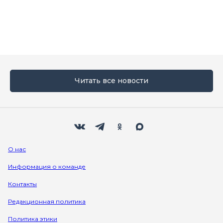
Читать все новости
Мы в социальных сетях
Вконтакте
Телеграм
Одноклассники
Max
О нас
Информация о команде
Контакты
Редакционная политика
Политика этики