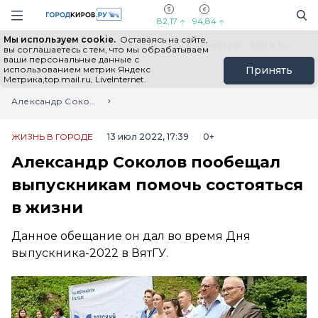
Новостной портал "Город Киров"
Поиск
Навигация сайта
82,17
94,84
Мы используем cookie.
Оставаясь на сайте,
Выборы - 2026
Все новости
Мы в Telegram
Мы в MAX
Н
вы соглашаетесь с тем, что мы обрабатываем
ваши персональные данные с
использованием метрик Яндекс
Принять
Метрика,top.mail.ru, LiveInternet.
Главная
Лента новостей
Александр Соколов пообещал выпускникам помочь состояться в жизни
ЖИЗНЬ В ГОРОДЕ
13 июл 2022, 17:39
0+
Александр Соколов пообещал
выпускникам помочь состояться
в жизни
Данное обещание он дал во время Дня
выпускника-2022 в ВятГУ.