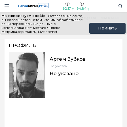
Новостной портал "Город Киров"
Поиск
Навигация сайта
82,17
94,84
Мы используем cookie.
Оставаясь на сайте,
Выборы - 2026
Все новости
Мы в Telegram
Мы в MAX
Н
вы соглашаетесь с тем, что мы обрабатываем
ваши персональные данные с
использованием метрик Яндекс
Принять
Метрика,top.mail.ru, LiveInternet.
Главная
Артем Зубков
ПРОФИЛЬ
Артем Зубков
Не указан
Не указано