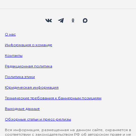
Мы в социальных сетях
Вконтакте
Телеграм
Одноклассники
Max
О нас
Информация о команде
Контакты
Редакционная политика
Политика этики
Юридическая информация
Технические требования к баннерным позициям
Выходные данные
Обзорные статьи и пресс-релизы
Вся информация, размещенная на данном сайте, охраняется в
соответствии с законодательством РФ об авторском праве и не